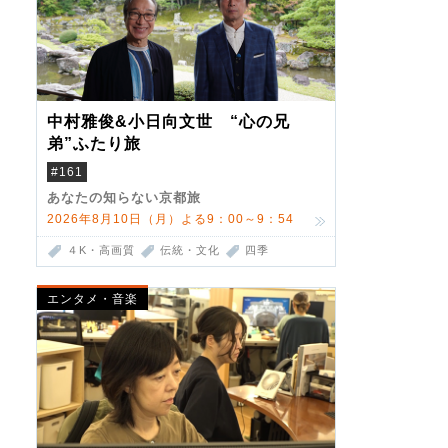
中村雅俊&小日向文世 “心の兄
弟”ふたり旅
#161
あなたの知らない京都旅
2026年8月10日（月）よる9：00～9：54
４K・高画質
伝統・文化
四季
エンタメ・音楽