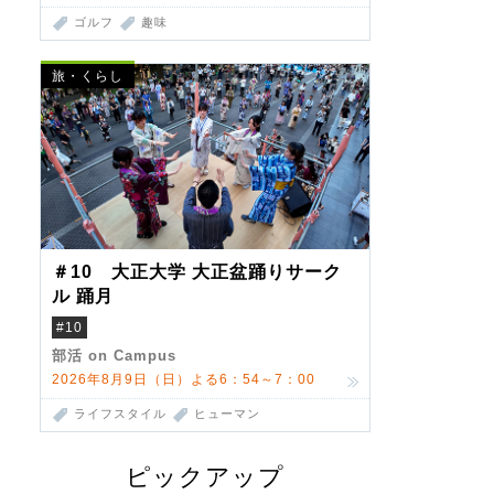
ゴルフ
趣味
旅・くらし
＃10 大正大学 大正盆踊りサーク
ル 踊月
#10
部活 on Campus
2026年8月9日（日）よる6：54～7：00
ライフスタイル
ヒューマン
ピックアップ