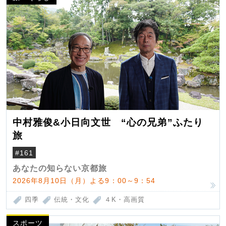
中村雅俊&小日向文世 “心の兄弟”ふたり
旅
#161
あなたの知らない京都旅
2026年8月10日（月）よる9：00～9：54
四季
伝統・文化
４K・高画質
スポーツ