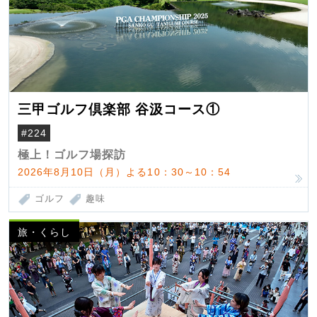
三甲ゴルフ倶楽部 谷汲コース①
#224
極上！ゴルフ場探訪
2026年8月10日（月）よる10：30～10：54
ゴルフ
趣味
旅・くらし