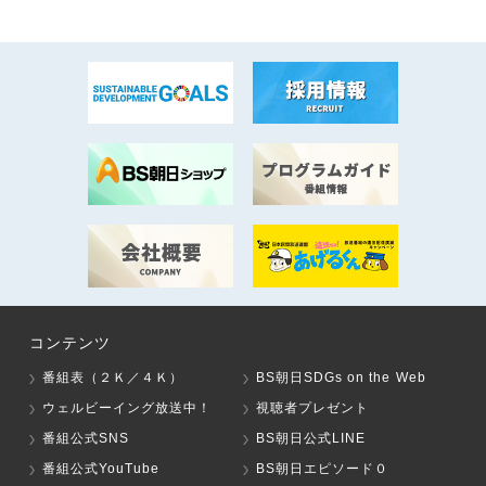
コンテンツ
番組表（２Ｋ／４Ｋ）
BS朝日SDGs on the Web
ウェルビーイング放送中！
視聴者プレゼント
番組公式SNS
BS朝日公式LINE
番組公式YouTube
BS朝日エピソード０