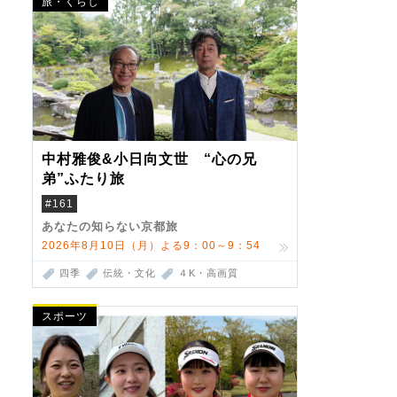
旅・くらし
中村雅俊&小日向文世 “心の兄
弟”ふたり旅
#161
あなたの知らない京都旅
2026年8月10日（月）よる9：00～9：54
四季
伝統・文化
４K・高画質
スポーツ