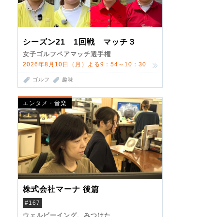
シーズン21 1回戦 マッチ３
女子ゴルフペアマッチ選手権
2026年8月10日（月）よる9：54～10：30
ゴルフ
趣味
エンタメ・音楽
株式会社マーナ 後篇
#167
ウェルビーイング、みつけた