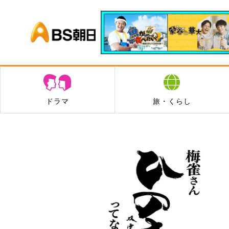
BS朝日
ドラマ
旅・くらし