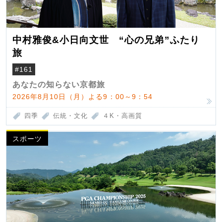
中村雅俊&小日向文世 “心の兄弟”ふたり
旅
#161
あなたの知らない京都旅
2026年8月10日（月）よる9：00～9：54
四季
伝統・文化
４K・高画質
スポーツ