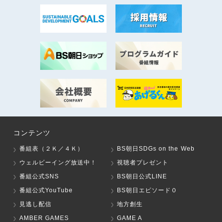
コンテンツ
番組表（２Ｋ／４Ｋ）
BS朝日SDGs on the Web
ウェルビーイング放送中！
視聴者プレゼント
番組公式SNS
BS朝日公式LINE
番組公式YouTube
BS朝日エピソード０
見逃し配信
地方創生
AMBER GAMES
GAME A