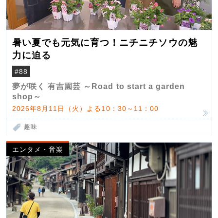
暑い夏でも元気に育つ！ニチニチソウの魅
力に迫る
#88
夢が咲く 有吉園芸 ～Road to start a garden
shop～
2026年8月11日（火）よる10：30～11：00
趣味
エンタメ・音楽