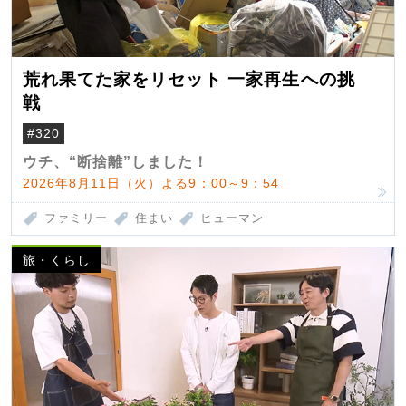
荒れ果てた家をリセット 一家再生への挑
戦
#320
ウチ、“断捨離”しました！
2026年8月11日（火）よる9：00～9：54
ファミリー
住まい
ヒューマン
旅・くらし