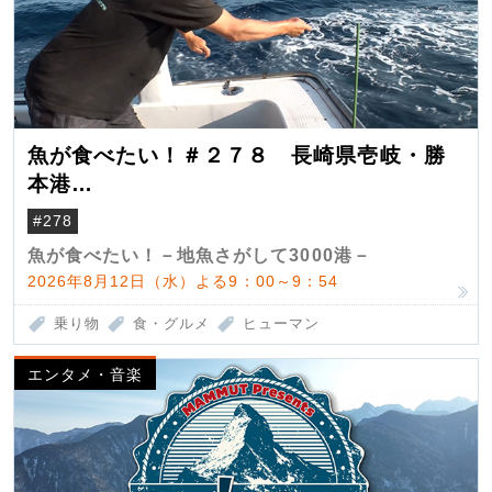
魚が食べたい！＃２７８ 長崎県壱岐・勝
本港
（クロマグロ）
#278
魚が食べたい！－地魚さがして3000港－
2026年8月12日（水）よる9：00～9：54
乗り物
食・グルメ
ヒューマン
エンタメ・音楽