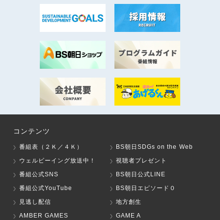
コンテンツ
番組表（２Ｋ／４Ｋ）
BS朝日SDGs on the Web
ウェルビーイング放送中！
視聴者プレゼント
番組公式SNS
BS朝日公式LINE
番組公式YouTube
BS朝日エピソード０
見逃し配信
地方創生
AMBER GAMES
GAME A