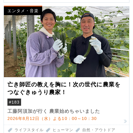
エンタメ・音楽
亡き師匠の教えを胸に！次の世代に農業を
つなぐきゅうり農家！
#183
工藤阿須加が行く 農業始めちゃいました
2026年8月12日（水）よる10：00～10：30
ライフスタイル
ヒューマン
自然・アウトドア