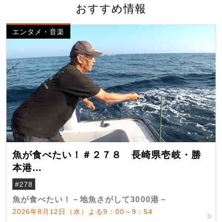
おすすめ情報
エンタメ・音楽
魚が食べたい！＃２７８ 長崎県壱岐・勝
本港
（クロマグロ）
#278
魚が食べたい！－地魚さがして3000港－
2026年8月12日（水）よる9：00～9：54