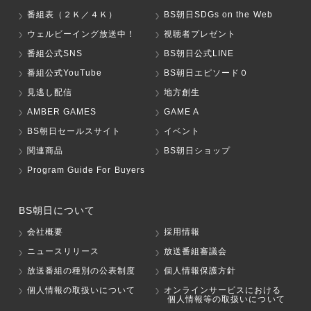
番組表（２Ｋ／４Ｋ）
BS朝日SDGs on the Web
ウェルビーイング放送中！
視聴者プレゼント
番組公式SNS
BS朝日公式LINE
番組公式YouTube
BS朝日エピソード０
見逃し配信
地方創生
AMBER GAMES
GAME A
BS朝日セールスサイト
イベント
関連商品
BS朝日ショップ
Program Guide For Buyers
BS朝日について
会社概要
採用情報
ニュースリリース
放送番組審議会
放送番組の種別の公表制度
個人情報保護方針
個人情報の取扱いについて
オンラインサービスにおける
個人情報等の取扱いについて