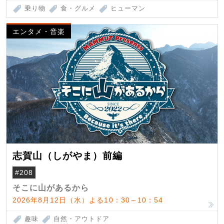
乗り物
食・グルメ
ヒューマン
エンタメ・音楽
志賀山（しがやま）前編
#208
そこに山があるから
2026年8月12日（水）よる10：30～10：54
趣味
自然・アウトドア