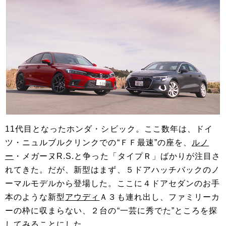
11代目となったホンダ・シビック。ここ数年は、ドイ
ツ・ニュルブルクリンクでの“ＦＦ最速”の座を、
ルノ
ー
・メガーヌR.S.と争った「タイプＲ」ばかりが注目さ
れてきた。だが、新型はまず、５ドアハッチバックのノ
ーマルモデルから登場した。ここに４ドアセダンのお手
本のような新型
アウディ
Ａ３も連れ出し、ファミリーカ
ーの枠に収まらない、２台の“一芸に秀でた”ところを探
してみることにした。