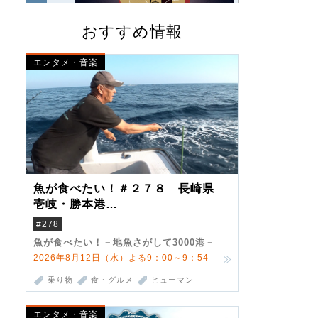
おすすめ情報
エンタメ・音楽
魚が食べたい！＃２７８ 長崎県
壱岐・勝本港
（クロマグロ）
#278
魚が食べたい！－地魚さがして3000港－
2026年8月12日（水）よる9：00～9：54
乗り物
食・グルメ
ヒューマン
エンタメ・音楽