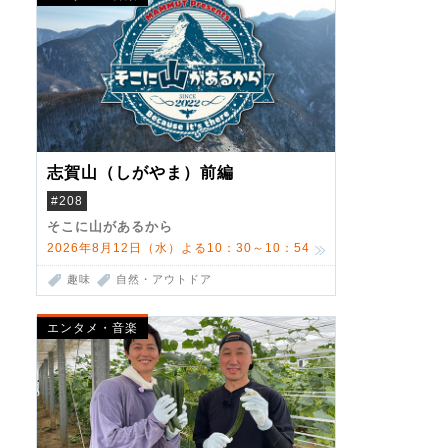
志賀山（しがやま）前編
#208
そこに山があるから
2026年8月12日（水）よる10：30～10：54
趣味
自然・アウトドア
エンタメ・音楽