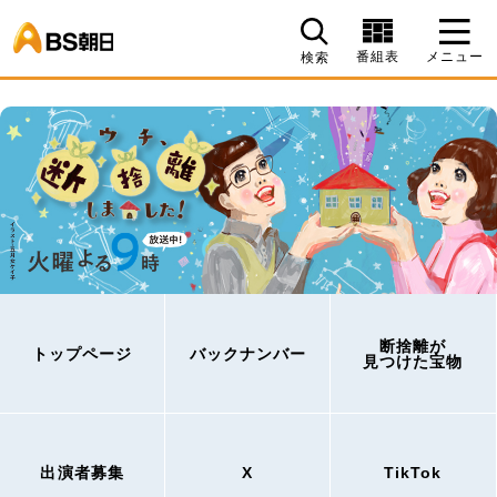
BS朝日
番組表
メニュー
検索
断捨離が
トップページ
バックナンバー
見つけた宝物
出演者募集
X
TikTok