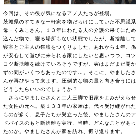
今回は、その後が気になるアノ人たちが登場。
茨城県のすてきな一軒家を物だらけにしていた不思議系
母・くみこさん。１３年にわたる夫の介護の果てにため
込んだ物で、寝る場所もない状態でしたが、断捨離して
寝室とご主人の祭壇をつくりました。あれから１年、孫
が安心して遊びに来られる家にしたいと思いつつ、コツ
コツ断捨離を続けているそうですが、実はまだまだ開か
ずの間がいくつもあったのです…。そこに、やましたさ
んが再びやって来ます。圧倒的な物の量と向き合うには
どうしたらいいのでしょうか？
さらにやましたさんと二人三脚で旧家をよみがえらせ
た女性の元へ。築１３３年の家屋は、代々受け継がれた
ものが多く、息子たちが巣立った後、やましたさんのア
ドバイスのもと断捨離を実行。当時、どんなことがあっ
たのか。やましたさんが家を訪れ、振り返ります。