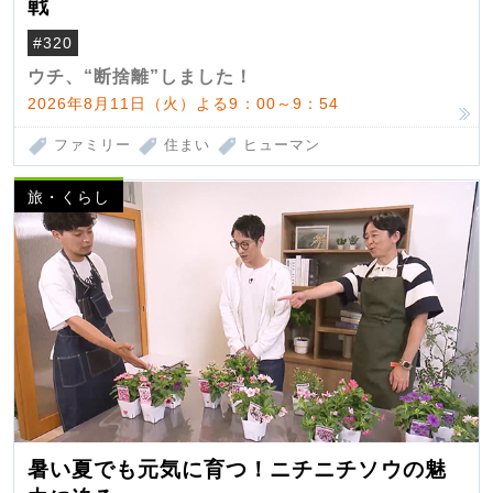
戦
#320
ウチ、“断捨離”しました！
2026年8月11日（火）よる9：00～9：54
ファミリー
住まい
ヒューマン
旅・くらし
暑い夏でも元気に育つ！ニチニチソウの魅