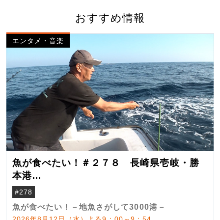
おすすめ情報
エンタメ・音楽
魚が食べたい！＃２７８ 長崎県壱岐・勝
本港
（クロマグロ）
#278
魚が食べたい！－地魚さがして3000港－
2026年8月12日（水）よる9：00～9：54