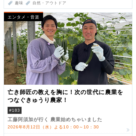
趣味
自然・アウトドア
エンタメ・音楽
亡き師匠の教えを胸に！次の世代に農業を
つなぐきゅうり農家！
#183
工藤阿須加が行く 農業始めちゃいました
2026年8月12日（水）よる10：00～10：30