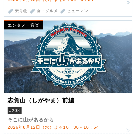
乗り物
食・グルメ
ヒューマン
エンタメ・音楽
志賀山（しがやま）前編
#208
そこに山があるから
2026年8月12日（水）よる10：30～10：54