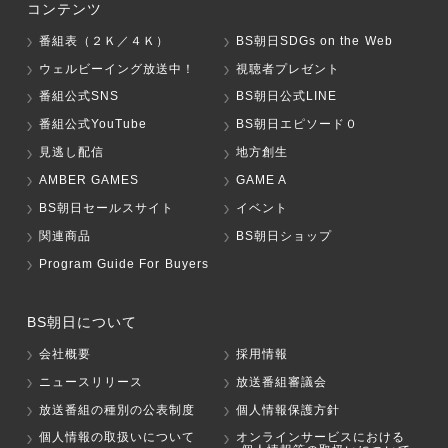
コンテンツ
番組表（２Ｋ／４Ｋ）
BS朝日SDGs on the Web
ウェルビーイング放送中！
視聴者プレゼント
番組公式SNS
BS朝日公式LINE
番組公式YouTube
BS朝日エピソード０
見逃し配信
地方創生
AMBER GAMES
GAME A
BS朝日セールスサイト
イベント
関連商品
BS朝日ショップ
Program Guide For Buyers
BS朝日について
会社概要
採用情報
ニュースリリース
放送番組審議会
放送番組の種別の公表制度
個人情報保護方針
個人情報の取扱いについて
オンラインサービスにおける