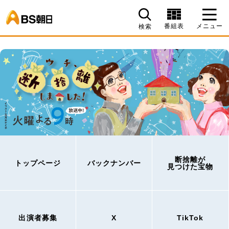
BS朝日
番組表
メニュー
検索
断捨離が
トップページ
バックナンバー
見つけた宝物
出演者募集
X
TikTok