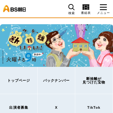
BS朝日
番組表
メニュー
検索
断捨離が
トップページ
バックナンバー
見つけた宝物
出演者募集
X
TikTok