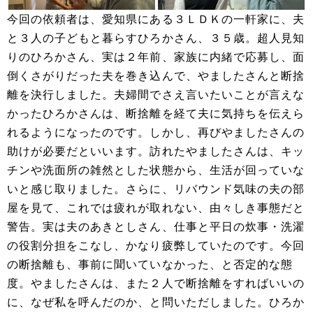
今回の依頼者は、愛知県にある３ＬＤＫの一軒家に、夫
と３人の子どもと暮らすひろかさん、３５歳。超人見知
りのひろかさん、実は２年前、家族に内緒で応募し、面
倒くさがりだった夫を巻き込んで、やましたさんと断捨
離を決行しました。夫婦間でさえ言いたいことが言えな
かったひろかさんは、断捨離を経て夫に気持ちを伝えら
れるようになったのです。しかし、再びやましたさんの
助けが必要だといいます。訪れたやましたさんは、キッ
チンや洗面所の雑然とした状態から、生活が回っていな
いと感じ取りました。さらに、リバウンド気味の夫の部
屋を見て、これでは疲れが取れない、由々しき事態だと
警告。実は夫のあきとしさん、仕事と平日の炊事・洗濯
の役割分担をこなし、かなり疲弊していたのです。今回
の断捨離も、事前に聞いていなかった、と否定的な態
度。やましたさんは、また２人で断捨離をすればいいの
に、なぜ私を呼んだのか、と問いただしました。ひろか