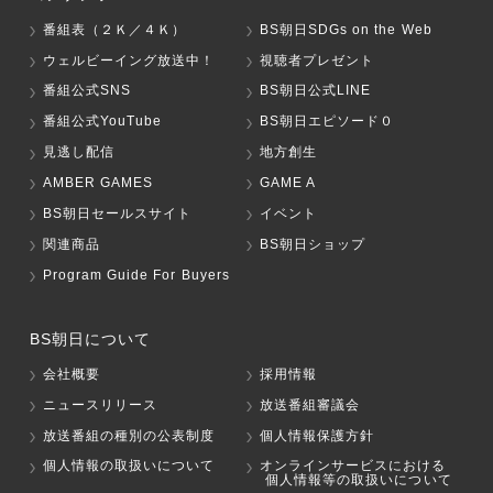
番組表（２Ｋ／４Ｋ）
BS朝日SDGs on the Web
ウェルビーイング放送中！
視聴者プレゼント
番組公式SNS
BS朝日公式LINE
番組公式YouTube
BS朝日エピソード０
見逃し配信
地方創生
AMBER GAMES
GAME A
BS朝日セールスサイト
イベント
関連商品
BS朝日ショップ
Program Guide For Buyers
BS朝日について
会社概要
採用情報
ニュースリリース
放送番組審議会
放送番組の種別の公表制度
個人情報保護方針
個人情報の取扱いについて
オンラインサービスにおける
個人情報等の取扱いについて