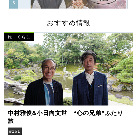
おすすめ情報
旅・くらし
中村雅俊&小日向文世 “心の兄弟”ふたり
旅
#161