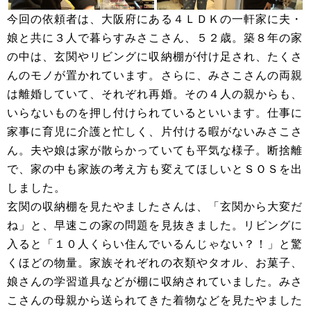
今回の依頼者は、大阪府にある４ＬＤＫの一軒家に夫・
娘と共に３人で暮らすみさこさん、５２歳。築８年の家
の中は、玄関やリビングに収納棚が付け足され、たくさ
んのモノが置かれています。さらに、みさこさんの両親
は離婚していて、それぞれ再婚。その４人の親からも、
いらないものを押し付けられているといいます。仕事に
家事に育児に介護と忙しく、片付ける暇がないみさこさ
ん。夫や娘は家が散らかっていても平気な様子。断捨離
で、家の中も家族の考え方も変えてほしいとＳＯＳを出
しました。
玄関の収納棚を見たやましたさんは、「玄関から大変だ
ね」と、早速この家の問題を見抜きました。リビングに
入ると「１０人くらい住んでいるんじゃない？！」と驚
くほどの物量。家族それぞれの衣類やタオル、お菓子、
娘さんの学習道具などが棚に収納されていました。みさ
こさんの母親から送られてきた着物などを見たやました