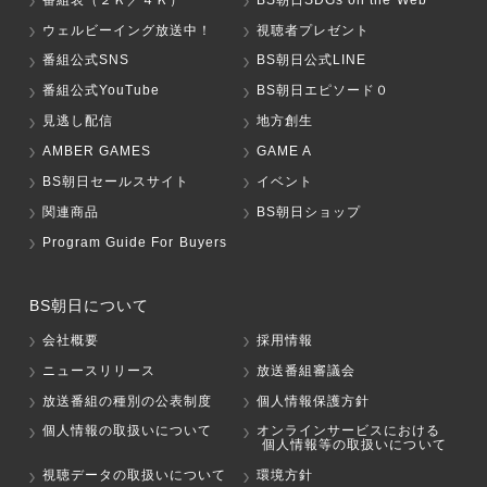
ウェルビーイング放送中！
視聴者プレゼント
番組公式SNS
BS朝日公式LINE
番組公式YouTube
BS朝日エピソード０
見逃し配信
地方創生
AMBER GAMES
GAME A
BS朝日セールスサイト
イベント
関連商品
BS朝日ショップ
Program Guide For Buyers
BS朝日について
会社概要
採用情報
ニュースリリース
放送番組審議会
放送番組の種別の公表制度
個人情報保護方針
個人情報の取扱いについて
オンラインサービスにおける
個人情報等の取扱いについて
視聴データの取扱いについて
環境方針