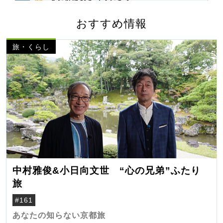
おすすめ情報
旅・くらし
中村雅俊&小日向文世 “心の兄弟”ふたり
旅
#161
あなたの知らない京都旅