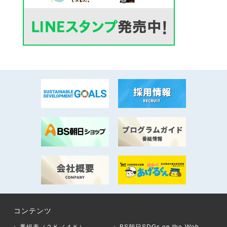
コンテンツ
番組表（２Ｋ／４Ｋ）
BS朝日SDGs on the Web