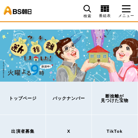
BS朝日
番組表
メニュー
検索
断捨離が
トップページ
バックナンバー
見つけた宝物
出演者募集
X
TikTok