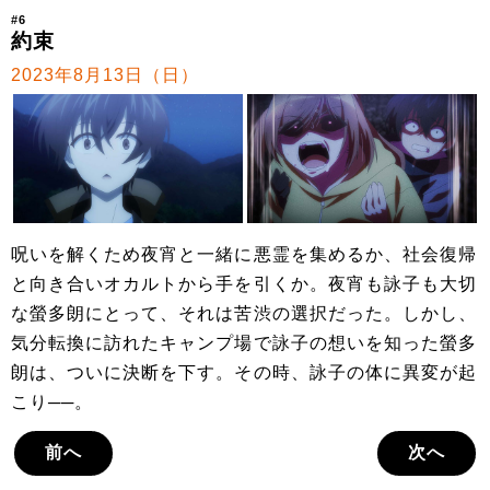
#6
約束
2023年8月13日（日）
呪いを解くため夜宵と一緒に悪霊を集めるか、社会復帰
と向き合いオカルトから手を引くか。夜宵も詠子も大切
な螢多朗にとって、それは苦渋の選択だった。しかし、
気分転換に訪れたキャンプ場で詠子の想いを知った螢多
朗は、ついに決断を下す。その時、詠子の体に異変が起
こり──。
前へ
次へ