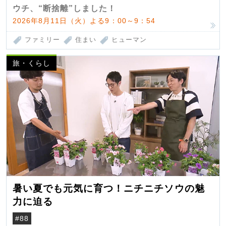
ウチ、“断捨離”しました！
2026年8月11日（火）よる9：00～9：54
ファミリー
住まい
ヒューマン
旅・くらし
暑い夏でも元気に育つ！ニチニチソウの魅
力に迫る
#88