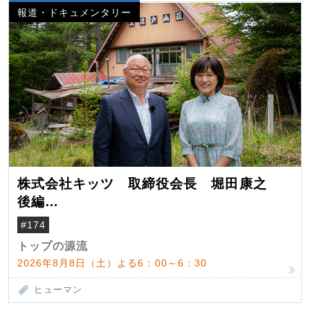
報道・ドキュメンタリー
株式会社キッツ 取締役会長 堀田康之
後編
米国駐在でも浮かんだ八ヶ岳 山小屋を営
#174
んだ父母
トップの源流
2026年8月8日（土）よる6：00～6：30
ヒューマン