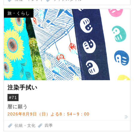
旅・くらし
注染手拭い
#71
暦に願う
2026年8月9日（日）よる8：54～9：00
伝統・文化
四季