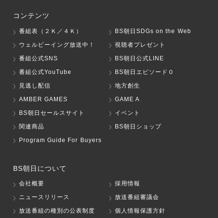
コンテンツ
番組表（２Ｋ／４Ｋ）
BS朝日SDGs on the Web
ウェルビーイング放送中！
視聴者プレゼント
番組公式SNS
BS朝日公式LINE
番組公式YouTube
BS朝日エピソード０
見逃し配信
地方創生
AMBER GAMES
GAME A
BS朝日セールスサイト
イベント
関連商品
BS朝日ショップ
Program Guide For Buyers
BS朝日について
会社概要
採用情報
ニュースリリース
放送番組審議会
放送番組の種別の公表制度
個人情報保護方針