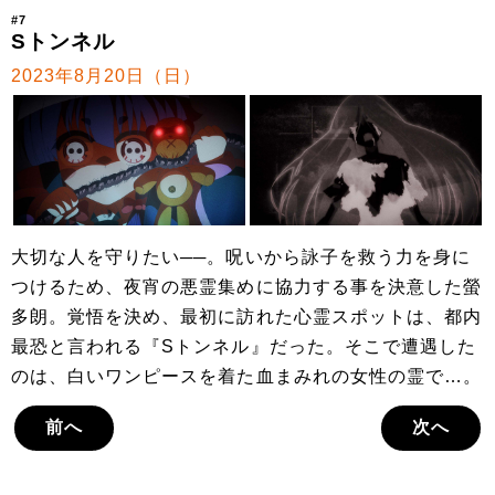
#7
Sトンネル
2023年8月20日（日）
大切な人を守りたい──。呪いから詠子を救う力を身に
つけるため、夜宵の悪霊集めに協力する事を決意した螢
多朗。覚悟を決め、最初に訪れた心霊スポットは、都内
最恐と言われる『Sトンネル』だった。そこで遭遇した
のは、白いワンピースを着た血まみれの女性の霊で…。
前へ
次へ