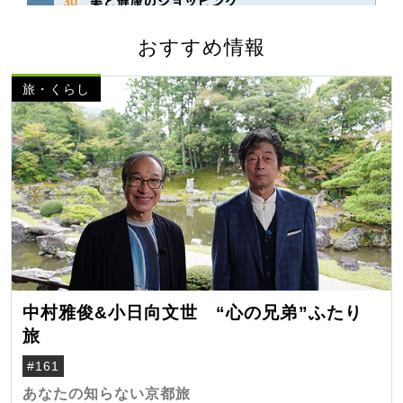
おすすめ情報
旅・くらし
中村雅俊&小日向文世 “心の兄弟”ふたり
旅
#161
あなたの知らない京都旅