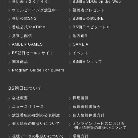
番組表（２Ｋ／４Ｋ）
BS朝日SDGs on the Web
ウェルビーイング放送中！
視聴者プレゼント
番組公式SNS
BS朝日公式LINE
番組公式YouTube
BS朝日エピソード０
見逃し配信
地方創生
AMBER GAMES
GAME A
BS朝日セールスサイト
イベント
関連商品
BS朝日ショップ
Program Guide For Buyers
BS朝日について
会社概要
採用情報
ニュースリリース
放送番組審議会
放送番組の種別の公表制度
個人情報保護方針
個人情報の取扱いについて
オンラインサービスにおける
個人情報等の取扱いについて
視聴データの取扱いについて
環境方針