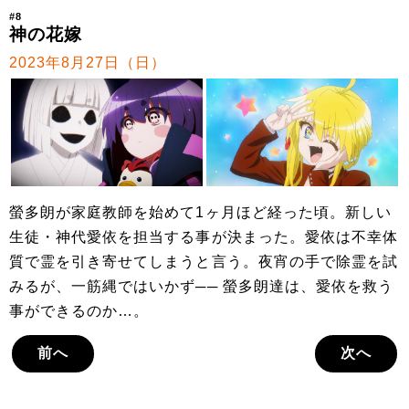
#8
神の花嫁
2023年8月27日（日）
螢多朗が家庭教師を始めて1ヶ月ほど経った頃。新しい
生徒・神代愛依を担当する事が決まった。愛依は不幸体
質で霊を引き寄せてしまうと言う。夜宵の手で除霊を試
みるが、一筋縄ではいかず── 螢多朗達は、愛依を救う
事ができるのか…。
前へ
次へ