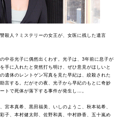
讐殺人？ミステリーの女王が、女医に残した遺言
の中谷光子に偶然出くわす。光子は、3年前に息子が
を手に入れたと突然打ち明け、ぜひ意見がほしいと
の遺体のレントゲン写真を見た早紀は、絞殺された
助言する。だがその夜、光子から早紀のもとに奇妙
ートで死体が落下する事件が発生し…。
、宮本真希、黒田福美、いしのようこ、秋本祐希、
彩子、本村健太郎、佐野和真、中村静香、五十嵐め