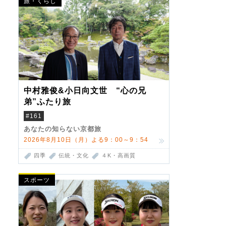
旅・くらし
中村雅俊&小日向文世 “心の兄
弟”ふたり旅
#161
あなたの知らない京都旅
2026年8月10日（月）よる9：00～9：54
四季
伝統・文化
４K・高画質
スポーツ