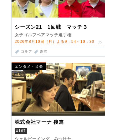
シーズン21 1回戦 マッチ３
女子ゴルフペアマッチ選手権
2026年8月10日（月）よる9：54～10：30
ゴルフ
趣味
エンタメ・音楽
株式会社マーナ 後篇
#167
ウェルビーイング、みつけた