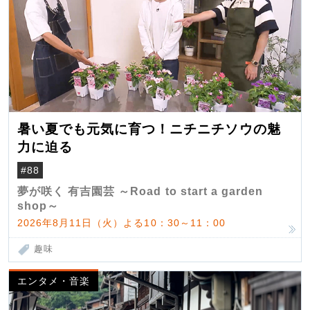
暑い夏でも元気に育つ！ニチニチソウの魅
力に迫る
#88
夢が咲く 有吉園芸 ～Road to start a garden
shop～
2026年8月11日（火）よる10：30～11：00
趣味
エンタメ・音楽