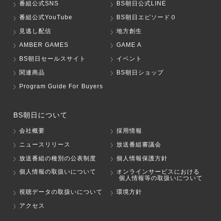
番組公式SNS
BS朝日公式LINE
番組公式YouTube
BS朝日エピソード０
見逃し配信
地方創生
AMBER GAMES
GAME A
BS朝日セールスサイト
イベント
関連商品
BS朝日ショップ
Program Guide For Buyers
BS朝日について
会社概要
採用情報
ニュースリリース
放送番組審議会
放送番組の種別の公表制度
個人情報保護方針
個人情報の取扱いについて
オンラインサービスにおける
個人情報等の取扱いについて
視聴データの取扱いについて
環境方針
アクセス