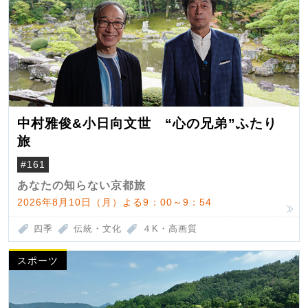
中村雅俊&小日向文世 “心の兄弟”ふたり
旅
#161
あなたの知らない京都旅
2026年8月10日（月）よる9：00～9：54
四季
伝統・文化
４K・高画質
スポーツ