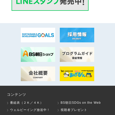
コンテンツ
番組表（２Ｋ／４Ｋ）
BS朝日SDGs on the Web
ウェルビーイング放送中！
視聴者プレゼント