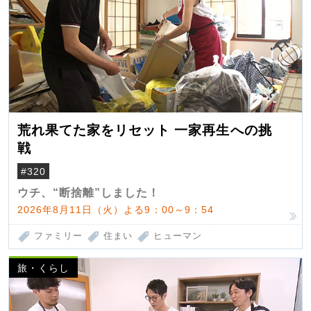
荒れ果てた家をリセット 一家再生への挑
戦
#320
ウチ、“断捨離”しました！
2026年8月11日（火）よる9：00～9：54
ファミリー
住まい
ヒューマン
旅・くらし