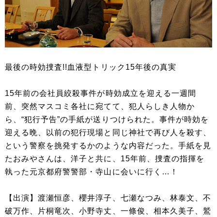
最後の時効捜査!!血液型トリック15年後の真実
15年前の会社員絞殺事件が時効成立を迎える一週間
前、突然マスコミ各社に宛てて、犯人らしき人物か
ら、“犯行予告”の手紙が送りつけられた。事件が時効を
迎える晩、以前の犯行現場と同じ神社で再び人を殺す、
という警察を挑発するかのような内容だった。手紙を見
たおみやさんは、洋子と共に、15年前、捜査の指揮を
執った元京都府警警部・寺山に会いに行く…！
【出演】渡瀬恒彦、櫻井淳子、七瀬なつみ、林泰文、不
破万作、片桐竜次、小野寺丈、一條俊、相本久美子、鷲