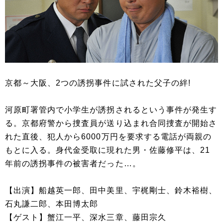
京都～大阪、2つの誘拐事件に試された父子の絆!
河原町署管内で小学生が誘拐されるという事件が発生す
る。京都府警から捜査員が送り込まれ合同捜査が開始さ
れた直後、犯人から6000万円を要求する電話が両親の
もとに入る。身代金受取に現れた男・佐藤修平は、21
年前の誘拐事件の被害者だった…。
【出演】船越英一郎、田中美里、宇梶剛士、鈴木裕樹、
石丸謙二郎、本田博太郎
【ゲスト】蟹江⼀平、深水三章、藤田宗久