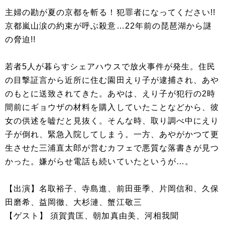
主婦の勘が夏の京都を斬る！犯罪者になってください!!
京都嵐山涙の約束が呼ぶ殺意…22年前の琵琶湖から謎
の脅迫!!
若者5人が暮らすシェアハウスで放火事件が発生。住民
の目撃証言から近所に住む園田えり子が逮捕され、あや
のもとに送致されてきた。あやは、えり子が犯行の2時
間前にギョウザの材料を購入していたことなどから、彼
女の供述を嘘だと見抜く。そんな時、取り調べ中にえり
子が倒れ、緊急入院してしまう。一方、あやがかつて更
生させた三浦直太郎が営むカフェで悪質な落書きが見つ
かった。嫌がらせ電話も続いていたというが…。
【出演】名取裕子、寺島進、前田亜季、片岡信和、久保
田磨希、益岡徹、大杉漣、蟹江敬三
【ゲスト】 須賀貴匡、朝加真由美、河相我聞