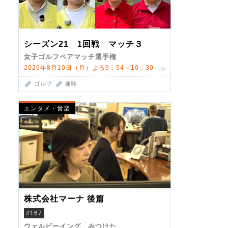
シーズン21 1回戦 マッチ３
女子ゴルフペアマッチ選手権
2026年8月10日（月）よる9：54～10：30
ゴルフ
趣味
エンタメ・音楽
株式会社マーナ 後篇
#167
ウェルビーイング、みつけた