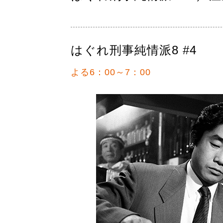
はぐれ刑事純情派8 #4
よる6：00～7：00