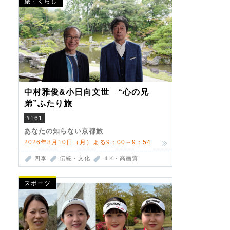
旅・くらし
中村雅俊&小日向文世 “心の兄
弟”ふたり旅
#161
あなたの知らない京都旅
2026年8月10日（月）よる9：00～9：54
四季
伝統・文化
４K・高画質
スポーツ