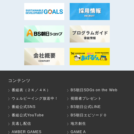
コンテンツ
番組表（２Ｋ／４Ｋ）
BS朝日SDGs on the Web
ウェルビーイング放送中！
視聴者プレゼント
番組公式SNS
BS朝日公式LINE
番組公式YouTube
BS朝日エピソード０
見逃し配信
地方創生
AMBER GAMES
GAME A