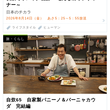
ナー～
日本のチカラ
2026年8月14日（金） あさ5：25～5：55放送
ライフスタイル
ヒューマン
旅・くらし
自炊65 自家製パニーノ＆バーニャカウ
ダ 完結編