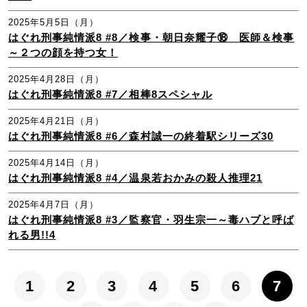
2025年5月5日（月）
はぐれ刑事純情派8 #8／検事・朝日奈耀子⑱ 医師＆検事
～２つの顔を持つ女！
2025年4月28日（月）
はぐれ刑事純情派8 #7／相棒8スペシャル
2025年4月21日（月）
はぐれ刑事純情派8 #6／森村誠一の終着駅シリーズ30
2025年4月14日（月）
はぐれ刑事純情派8 #4／温泉若おかみの殺人推理21
2025年4月7日（月）
はぐれ刑事純情派8 #3／監察官・羽生宗一～毒ハブと呼ば
れる男!!4
1
2
3
4
5
6
7