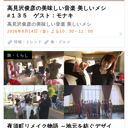
高見沢俊彦の美味しい音楽 美しいメシ
#１３５ ゲスト：モナキ
高見沢俊彦の美味しい音楽 美しいメシ
2026年8月14日（金）よる10：30～11：00
情報・トレンド
食・グルメ
旅・くらし
夜須町リメイク物語 ～地元を紡ぐデザイ