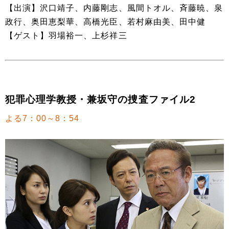
【出演】沢口靖子、内藤剛志、風間トオル、斉藤暁、泉
政行、奥田恵梨華、高橋光臣、若村麻由美、田中健
【ゲスト】羽場裕一、上杉祥三
犯罪心理学教授・兼坂守の捜査ファイル2
よる7：00～8：54