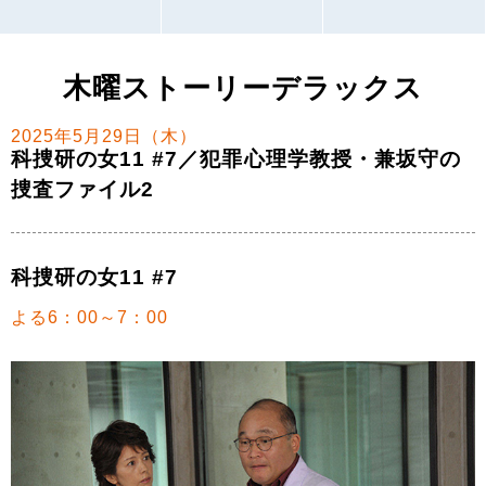
木曜ストーリーデラックス
2025年5月29日（木）
科捜研の女11 #7／犯罪心理学教授・兼坂守の
捜査ファイル2
科捜研の女11 #7
よる6：00～7：00