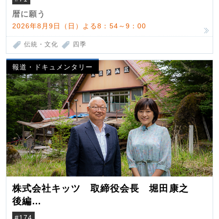
暦に願う
2026年8月9日（日）よる8：54～9：00
伝統・文化
四季
報道・ドキュメンタリー
株式会社キッツ 取締役会長 堀田康之
後編
米国駐在でも浮かんだ八ヶ岳 山小屋を営
#174