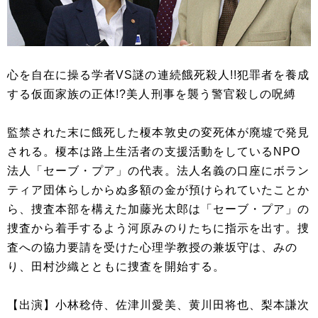
心を自在に操る学者VS謎の連続餓死殺人!!犯罪者を養成
する仮面家族の正体!?美人刑事を襲う警官殺しの呪縛
監禁された末に餓死した榎本敦史の変死体が廃墟で発見
される。榎本は路上生活者の支援活動をしているNPO
法人「セーブ・プア」の代表。法人名義の口座にボラン
ティア団体らしからぬ多額の金が預けられていたことか
ら、捜査本部を構えた加藤光太郎は「セーブ・プア」の
捜査から着手するよう河原みのりたちに指示を出す。捜
査への協力要請を受けた心理学教授の兼坂守は、みの
り、田村沙織とともに捜査を開始する。
【出演】小林稔侍、佐津川愛美、黄川田将也、梨本謙次