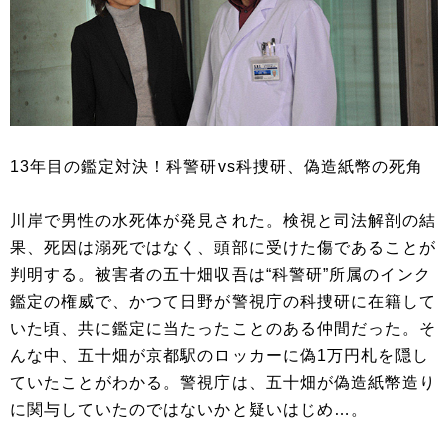
13年目の鑑定対決！科警研vs科捜研、偽造紙幣の死角
川岸で男性の水死体が発見された。検視と司法解剖の結
果、死因は溺死ではなく、頭部に受けた傷であることが
判明する。被害者の五十畑収吾は“科警研”所属のインク
鑑定の権威で、かつて日野が警視庁の科捜研に在籍して
いた頃、共に鑑定に当たったことのある仲間だった。そ
んな中、五十畑が京都駅のロッカーに偽1万円札を隠し
ていたことがわかる。警視庁は、五十畑が偽造紙幣造り
に関与していたのではないかと疑いはじめ…。