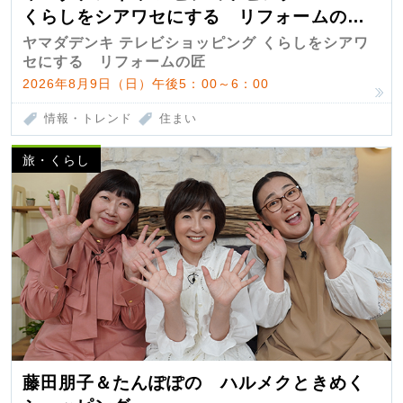
くらしをシアワセにする リフォームの
匠 第7弾
ヤマダデンキ テレビショッピング くらしをシアワ
セにする リフォームの匠
2026年8月9日（日）午後5：00～6：00
情報・トレンド
住まい
旅・くらし
藤田朋子＆たんぽぽの ハルメクときめく