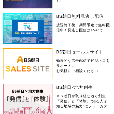
BS朝日無料見逃し配信
放送終了後、期間限定で無料配
信中！見逃し配信はTVerで！
BS朝日セールスサイト
効果的な広告配信でビジネスを
サポート。
お気軽にご相談ください。
BS朝日×地方創生
ＢＳ朝日が取り組む地方創生：
『発信』と『体験』“知る人ぞ
知る地域の魅力”にフォーカス