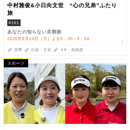
中村雅俊&小日向文世 “心の兄弟”ふたり
旅
#161
あなたの知らない京都旅
2026年8月10日（月）よる9：00～9：54
四季
伝統・文化
４K・高画質
スポーツ