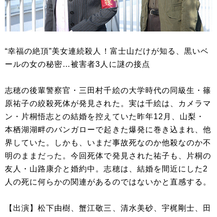
“幸福の絶頂”美女連続殺人！富士山だけが知る、黒いベ
ールの女の秘密…被害者3人に謎の接点
志穂の後輩警察官・三田村千絵の大学時代の同級生・篠
原祐子の絞殺死体が発見された。実は千絵は、カメラマ
ン・片桐悟志との結婚を控えていた昨年12月、山梨・
本栖湖湖畔のバンガローで起きた爆発に巻き込まれ、他
界していた。しかも、いまだ事故死なのか他殺なのか不
明のままだった。今回死体で発見された祐子も、片桐の
友人・山路康介と婚約中。志穂は、結婚を間近にした2
人の死に何らかの関連があるのではないかと直感する。
【出演】松下由樹、蟹江敬三、清水美砂、宇梶剛士、田