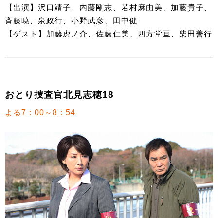
【出演】沢口靖子、内藤剛志、若村麻由美、加藤貴子、
斉藤暁、泉政行、小野武彦、田中健
【ゲスト】加藤虎ノ介、佐藤仁美、四方堂亘、柴田善行
おとり捜査官北見志穂18
よる7：00～8：54