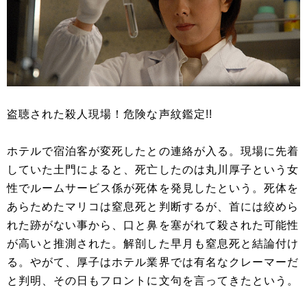
盗聴された殺人現場！危険な声紋鑑定!!
ホテルで宿泊客が変死したとの連絡が入る。現場に先着
していた土門によると、死亡したのは丸川厚子という女
性でルームサービス係が死体を発見したという。死体を
あらためたマリコは窒息死と判断するが、首には絞めら
れた跡がない事から、口と鼻を塞がれて殺された可能性
が高いと推測された。解剖した早月も窒息死と結論付け
る。やがて、厚子はホテル業界では有名なクレーマーだ
と判明、その日もフロントに文句を言ってきたという。