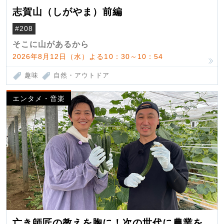
志賀山（しがやま）前編
#208
そこに山があるから
2026年8月12日（水）よる10：30～10：54
趣味
自然・アウトドア
エンタメ・音楽
亡き師匠の教えを胸に！次の世代に農業を