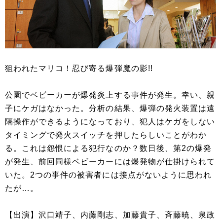
狙われたマリコ！忍び寄る爆弾魔の影!!
公園でベビーカーが爆発炎上する事件が発生。幸い、親
子にケガはなかった。分析の結果、爆弾の発火装置は遠
隔操作ができるようになっており、犯人はケガをしない
タイミングで発火スイッチを押したらしいことがわか
る。これは怨恨による犯行なのか？数日後、第2の爆発
が発生、前回同様ベビーカーには爆発物が仕掛けられて
いた。2つの事件の被害者には接点がないように思われ
たが…。
【出演】沢口靖子、内藤剛志、加藤貴子、斉藤暁、泉政