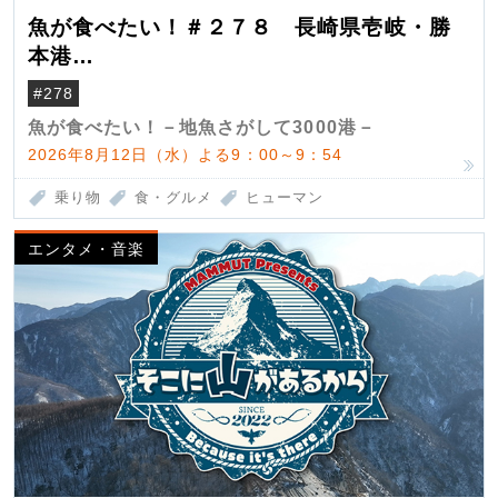
魚が食べたい！＃２７８ 長崎県壱岐・勝
本港
（クロマグロ）
#278
魚が食べたい！－地魚さがして3000港－
2026年8月12日（水）よる9：00～9：54
乗り物
食・グルメ
ヒューマン
エンタメ・音楽