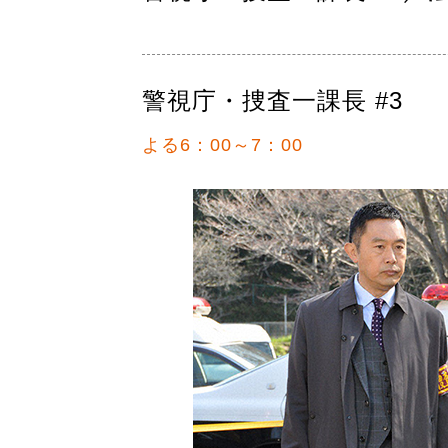
警視庁・捜査一課長 #3
よる6：00～7：00