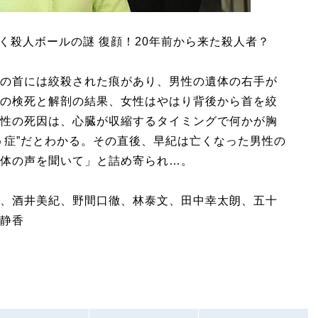
く殺人ボールの謎 復顔！20年前から来た殺人者？
の首には絞殺された痕があり、男性の遺体の右手が
の検死と解剖の結果、女性はやはり背後から首を絞
性の死因は、心臓が収縮するタイミングで何かが胸
う症”だとわかる。その直後、早紀は亡くなった男性の
体の声を聞いて」と詰め寄られ…。
、酒井美紀、野間口徹、林泰文、田中幸太朗、五十
静香