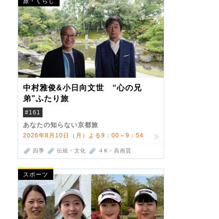
旅・くらし
中村雅俊&小日向文世 “心の兄
弟”ふたり旅
#161
あなたの知らない京都旅
2026年8月10日（月）よる9：00～9：54
四季
伝統・文化
４K・高画質
スポーツ