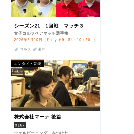
シーズン21 1回戦 マッチ３
女子ゴルフペアマッチ選手権
2026年8月10日（月）よる9：54～10：30
ゴルフ
趣味
エンタメ・音楽
株式会社マーナ 後篇
#167
ウェルビーイング、みつけた