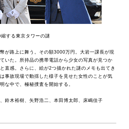
と伸縮する東京タワーの謎
幣が路上に舞う。その額3000万円。大岩一課長が現
ていた。所持品の携帯電話から少女の写真が見つか
と直感。さらに、絵が2つ描かれた謎のメモも出てき
は事故現場で動揺した様子を見せた女性のことが気
明な中で、極秘捜査を開始する。
、鈴木裕樹、矢野浩二、本田博太郎、床嶋佳子