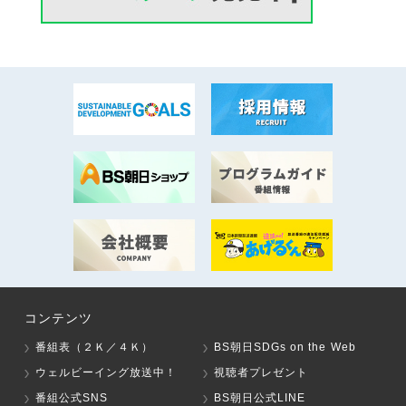
コンテンツ
番組表（２Ｋ／４Ｋ）
BS朝日SDGs on the Web
ウェルビーイング放送中！
視聴者プレゼント
番組公式SNS
BS朝日公式LINE