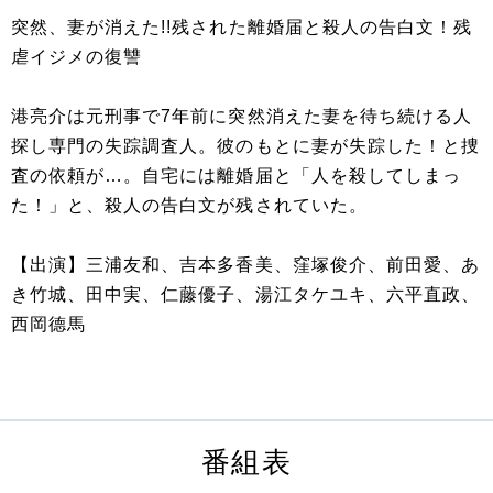
突然、妻が消えた!!残された離婚届と殺人の告白文！残
虐イジメの復讐
港亮介は元刑事で7年前に突然消えた妻を待ち続ける人
探し専門の失踪調査人。彼のもとに妻が失踪した！と捜
査の依頼が…。自宅には離婚届と「人を殺してしまっ
た！」と、殺人の告白文が残されていた。
【出演】三浦友和、吉本多香美、窪塚俊介、前田愛、あ
き竹城、田中実、仁藤優子、湯江タケユキ、六平直政、
西岡德馬
番組表