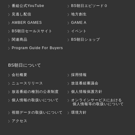
番組公式YouTube
BS朝日エピソード０
見逃し配信
地方創生
AMBER GAMES
GAME A
BS朝日セールスサイト
イベント
関連商品
BS朝日ショップ
Program Guide For Buyers
BS朝日について
会社概要
採用情報
ニュースリリース
放送番組審議会
放送番組の種別の公表制度
個人情報保護方針
個人情報の取扱いについて
オンラインサービスにおける
個人情報等の取扱いについて
視聴データの取扱いについて
環境方針
アクセス