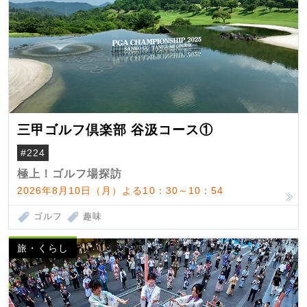
三甲ゴルフ倶楽部 谷汲コース①
#224
極上！ゴルフ場探訪
2026年8月10日（月）よる10：30～10：54
ゴルフ
趣味
旅・くらし