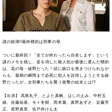
謎の銃弾!!最終標的は刑事の母
ついに最終回！「全てが終わったら自首します」という
謎のメモを残し、姿を消した殺人犯が最後に選んだ標的
は、花の母・綾野だった！頭に銃口を突きつけられなが
らも、最期の瞬間まで必死に犯人を説得しようとする綾
野だったが…女刑事たちを襲う衝撃の結末とは!?
【出演】 高島礼子、とよた真帆、はしのえみ、中村玉
緒、佐藤祐基、モト冬樹、岡本麗、眞野あずさ、近藤芳
正、星野真⾥、佐⼾井けん太