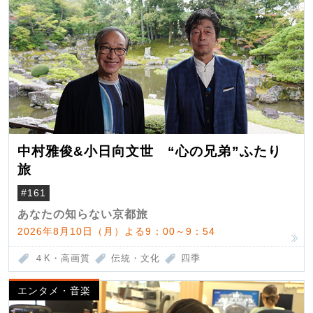
中村雅俊&小日向文世 “心の兄弟”ふたり
旅
#161
あなたの知らない京都旅
2026年8月10日（月）よる9：00～9：54
４K・高画質
伝統・文化
四季
エンタメ・音楽