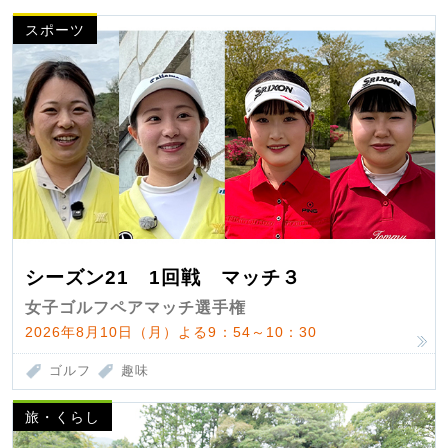
スポーツ
シーズン21 1回戦 マッチ３
女子ゴルフペアマッチ選手権
2026年8月10日（月）よる9：54～10：30
ゴルフ
趣味
旅・くらし