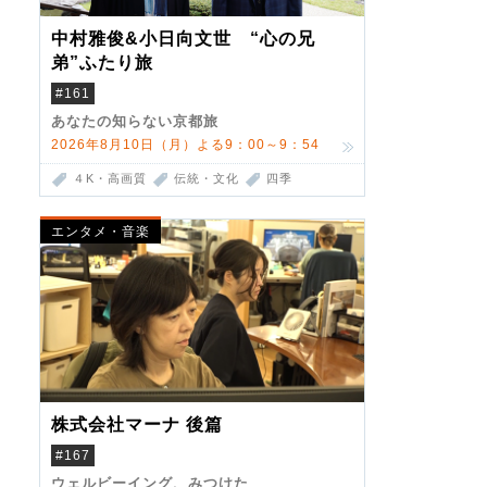
中村雅俊&小日向文世 “心の兄
弟”ふたり旅
#161
あなたの知らない京都旅
2026年8月10日（月）よる9：00～9：54
４K・高画質
伝統・文化
四季
エンタメ・音楽
株式会社マーナ 後篇
#167
ウェルビーイング、みつけた