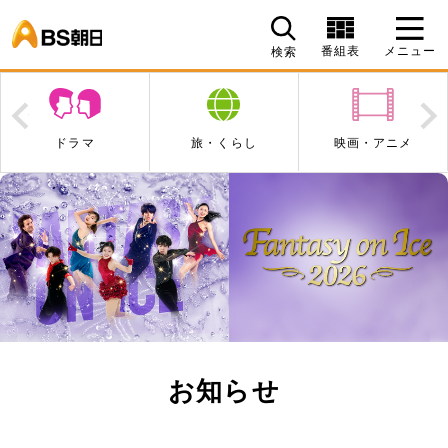
BS朝日
番組表
メニュー
検索
Prev
N
ドラマ
旅・くらし
映画・アニメ
お知らせ