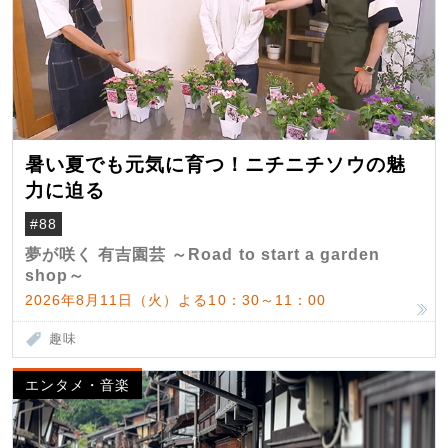
暑い夏でも元気に育つ！ニチニチソウの魅
力に迫る
#88
夢が咲く 有吉園芸 ～Road to start a garden
shop～
2026年8月11日（火）よる10：30～11：00
趣味
エンタメ・音楽