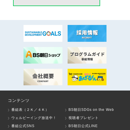
コンテンツ
番組表（２Ｋ／４Ｋ）
BS朝日SDGs on the Web
ウェルビーイング放送中！
視聴者プレゼント
番組公式SNS
BS朝日公式LINE