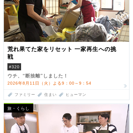
荒れ果てた家をリセット 一家再生への挑
戦
#320
ウチ、“断捨離”しました！
2026年8月11日（火）よる9：00～9：54
ファミリー
住まい
ヒューマン
旅・くらし