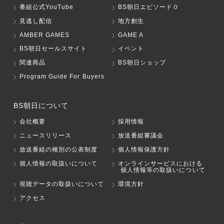
番組公式YouTube
BS朝日エピソード０
見逃し配信
地方創生
AMBER GAMES
GAME A
BS朝日セールスサイト
イベント
関連商品
BS朝日ショップ
Program Guide For Buyers
BS朝日について
会社概要
採用情報
ニュースリリース
放送番組審議会
放送番組の種別の公表制度
個人情報保護方針
個人情報の取扱いについて
オンラインサービスにおける
個人情報等の取扱いについて
視聴データの取扱いについて
環境方針
アクセス