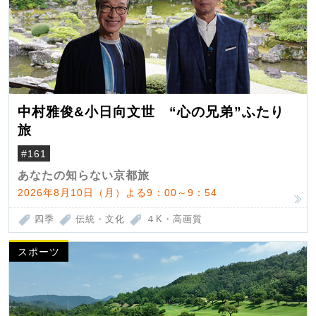
中村雅俊&小日向文世 “心の兄弟”ふたり
旅
#161
あなたの知らない京都旅
2026年8月10日（月）よる9：00～9：54
四季
伝統・文化
４K・高画質
スポーツ