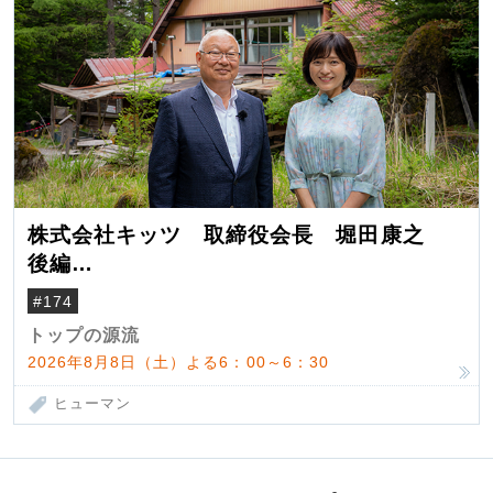
株式会社キッツ 取締役会長 堀田康之
後編
米国駐在でも浮かんだ八ヶ岳 山小屋を営
#174
んだ父母
トップの源流
2026年8月8日（土）よる6：00～6：30
ヒューマン