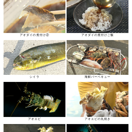
アオダイの煮付け②
アオダイの煮付けご飯
シイラ
海鮮バーベキュー
アオエビ
アオエビの丸焼き