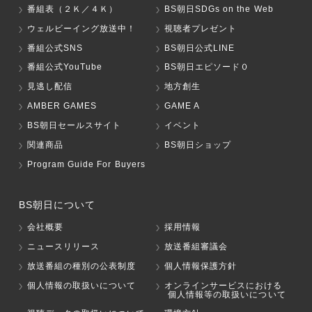
番組表（２Ｋ／４Ｋ）
BS朝日SDGs on the Web
ウェルビーイング放送中！
視聴者プレゼント
番組公式SNS
BS朝日公式LINE
番組公式YouTube
BS朝日エピソード０
見逃し配信
地方創生
AMBER GAMES
GAME A
BS朝日セールスサイト
イベント
関連商品
BS朝日ショップ
Program Guide For Buyers
BS朝日について
会社概要
採用情報
ニュースリリース
放送番組審議会
放送番組の種別の公表制度
個人情報保護方針
個人情報の取扱いについて
オンラインサービスにおける
個人情報等の取扱いについて