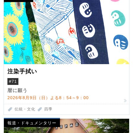
注染手拭い
#71
暦に願う
2026年8月9日（日）よる8：54～9：00
伝統・文化
四季
報道・ドキュメンタリー