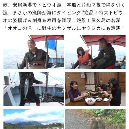
鼓。安房漁港でトビウオ漁…本船と片船２隻で網を引く
漁、まさかの漁師が海にダイビング⁉絶品！特大トビウ
オの姿揚げ＆刺身＆寿司を満喫！絶景！屋久島の名瀑
「オオコの滝」に野生のヤクザルにヤクシカにも遭遇！