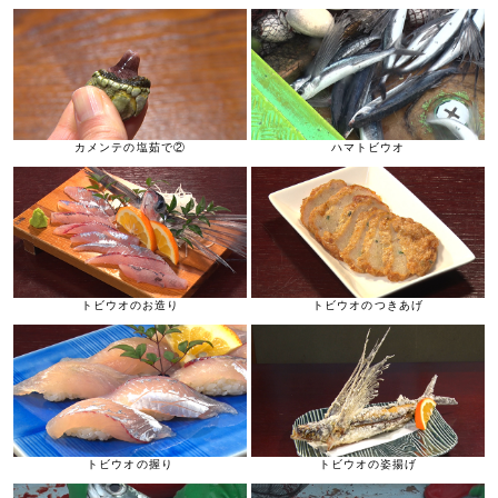
カメンテの塩茹で②
ハマトビウオ
トビウオのお造り
トビウオのつきあげ
トビウオの握り
トビウオの姿揚げ