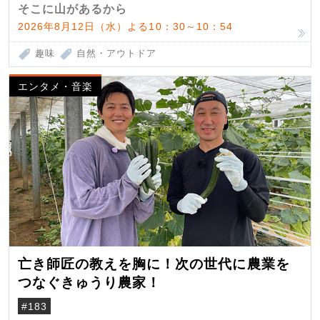
そこに山があるから
2026年8月12日（水）よる10：30～10：54
趣味
自然・アウトドア
エンタメ・音楽
亡き師匠の教えを胸に！次の世代に農業を
つなぐきゅうり農家！
#183