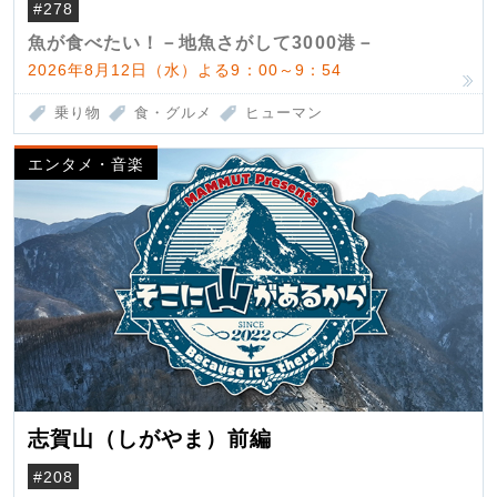
（クロマグロ）
#278
魚が食べたい！－地魚さがして3000港－
2026年8月12日（水）よる9：00～9：54
乗り物
食・グルメ
ヒューマン
エンタメ・音楽
志賀山（しがやま）前編
#208