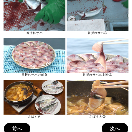
首折れサバ
首折れサバ②
首折れサバの刺身
首折れサバの刺身②
さばすき
さばすき②
前へ
次へ