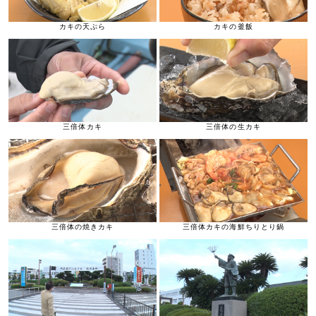
カキの天ぷら
カキの釜飯
三倍体カキ
三倍体の生カキ
三倍体の焼きカキ
三倍体カキの海鮮ちりとり鍋