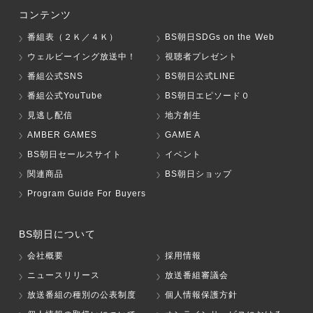
コンテンツ
番組表（２Ｋ／４Ｋ）
BS朝日SDGs on the Web
ウェルビーイング放送中！
視聴者プレゼント
番組公式SNS
BS朝日公式LINE
番組公式YouTube
BS朝日エピソード０
見逃し配信
地方創生
AMBER GAMES
GAME A
BS朝日セールスサイト
イベント
関連商品
BS朝日ショップ
Program Guide For Buyers
BS朝日について
会社概要
採用情報
ニュースリリース
放送番組審議会
放送番組の種別の公表制度
個人情報保護方針