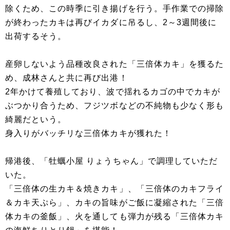
除くため、この時季に引き揚げを行う。手作業での掃除
が終わったカキは再びイカダに吊るし、2～3週間後に
出荷するそう。
産卵しないよう品種改良された「三倍体カキ」を獲るた
め、成林さんと共に再び出港！
2年かけて養殖しており、波で揺れるカゴの中でカキが
ぶつかり合うため、フジツボなどの不純物も少なく形も
綺麗だという。
身入りがバッチリな三倍体カキが獲れた！
帰港後、「牡蠣小屋 りょうちゃん」で調理していただ
いた。
「三倍体の生カキ＆焼きカキ」、「三倍体のカキフライ
＆カキ天ぷら」、カキの旨味がご飯に凝縮された「三倍
体カキの釜飯」、火を通しても弾力が残る「三倍体カキ