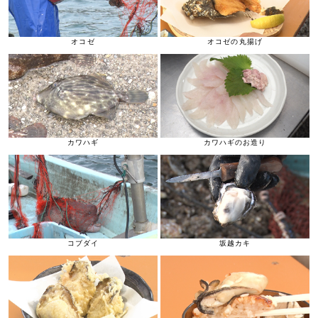
オコゼ
オコゼの丸揚げ
カワハギ
カワハギのお造り
コブダイ
坂越カキ