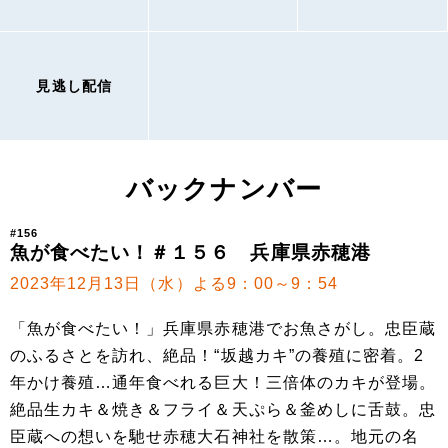
見逃し配信
バックナンバー
#156
魚が食べたい！＃１５６ 兵庫県赤穂港
2023年12月13日（水）よる9：00～9：54
「魚が食べたい！」兵庫県赤穂港でお魚さがし。忠臣蔵
のふるさとを訪れ、絶品！“坂越カキ”の養殖に密着。2
年かけ養殖…通年食べれる巨大！三倍体のカキが登場。
絶品生カキ＆焼き＆フライ＆天ぷら＆釜めしに舌鼓。忠
臣蔵への想いを馳せ赤穂大石神社を散策…。地元の名