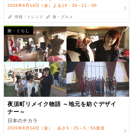
2026年8月14日（金）よる10：30～11：00
情報・トレンド
食・グルメ
旅・くらし
夜須町リメイク物語 ～地元を紡ぐデザイ
ナー～
日本のチカラ
2026年8月14日（金） あさ5：25～5：55放送