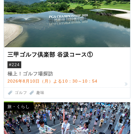
三甲ゴルフ倶楽部 谷汲コース①
#224
極上！ゴルフ場探訪
2026年8月10日（月）よる10：30～10：54
ゴルフ
趣味
旅・くらし