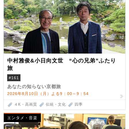
中村雅俊&小日向文世 “心の兄弟”ふたり
旅
#161
あなたの知らない京都旅
2026年8月10日（月）よる9：00～9：54
４K・高画質
伝統・文化
四季
エンタメ・音楽