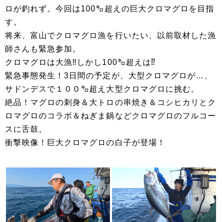
ロが釣れず。今回は100㌔超えの巨大クロマグロを目指
す。
将来、富山でクロマグロ漁を行いたい、以前取材した漁
師さんも緊急参加。
クロマグロは大漁‼しかし100㌔超えは⁉
緊急事態発生！3日間の予定が、大型クロマグロが…、
サドンデスで１００㌔超え大型クロマグロに挑む。
絶品！マグロの刺身＆大トロの串焼き＆コシヒカリとク
ロマグロのコラボ＆ねぎま鍋などクロマグロのフルコー
スに舌鼓。
衝撃映像！巨大クロマグロの白子が登場！