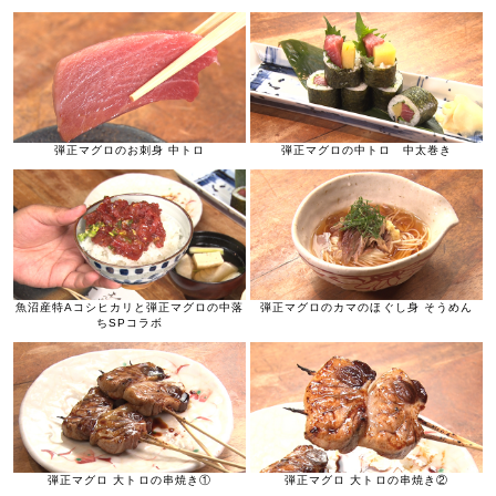
弾正マグロのお刺身 中トロ
弾正マグロの中トロ 中太巻き
魚沼産特Aコシヒカリと弾正マグロの中落
弾正マグロのカマのほぐし身 そうめん
ちSPコラボ
弾正マグロ 大トロの串焼き①
弾正マグロ 大トロの串焼き②