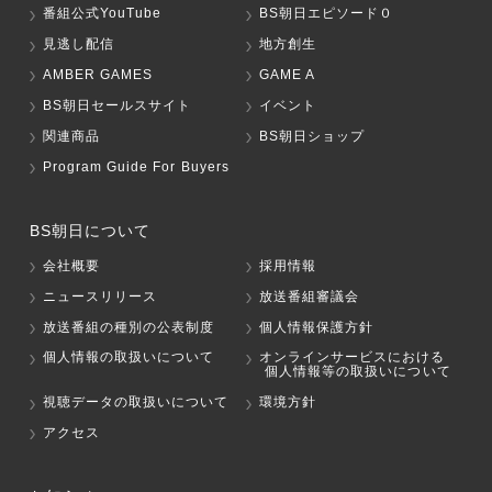
番組公式YouTube
BS朝日エピソード０
見逃し配信
地方創生
AMBER GAMES
GAME A
BS朝日セールスサイト
イベント
関連商品
BS朝日ショップ
Program Guide For Buyers
BS朝日について
会社概要
採用情報
ニュースリリース
放送番組審議会
放送番組の種別の公表制度
個人情報保護方針
個人情報の取扱いについて
オンラインサービスにおける
個人情報等の取扱いについて
視聴データの取扱いについて
環境方針
アクセス