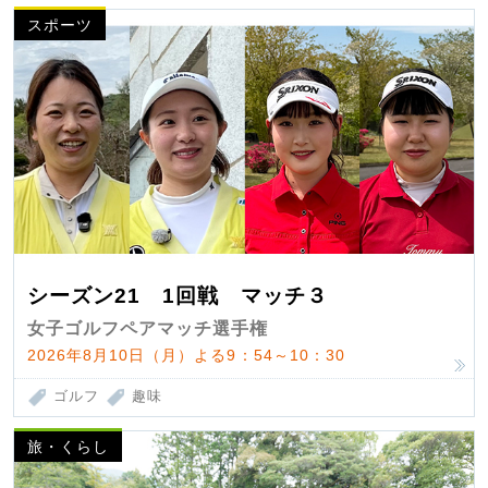
スポーツ
シーズン21 1回戦 マッチ３
女子ゴルフペアマッチ選手権
2026年8月10日（月）よる9：54～10：30
ゴルフ
趣味
旅・くらし