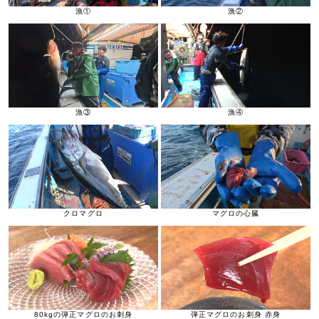
漁①
漁②
漁③
漁④
クロマグロ
マグロの心臓
80kgの弾正マグロのお刺身
弾正マグロのお刺身 赤身