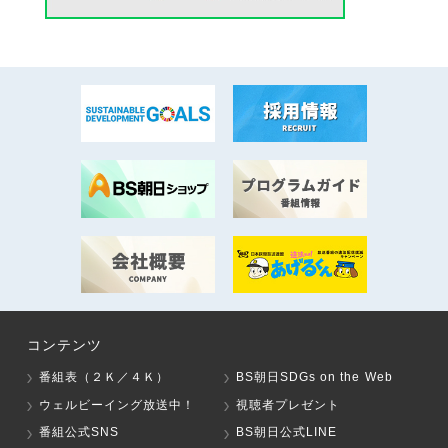
コンテンツ
番組表（２Ｋ／４Ｋ）
BS朝日SDGs on the Web
ウェルビーイング放送中！
視聴者プレゼント
番組公式SNS
BS朝日公式LINE