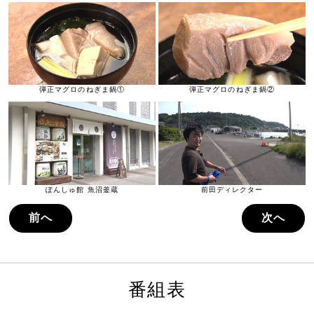
弾正マグロのねぎま鍋①
弾正マグロのねぎま鍋②
ぽんしゅ館 魚沼釜蔵
前田ディレクター
前へ
次へ
番組表