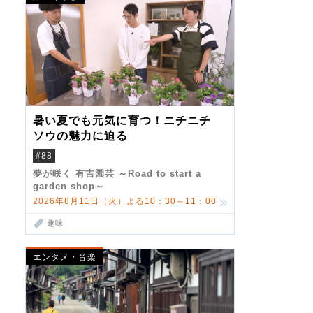
暑い夏でも元気に育つ！ニチニチ
ソウの魅力に迫る
#88
夢が咲く 有吉園芸 ～Road to start a
garden shop～
2026年8月11日（火）よる10：30～11：00
趣味
エンタメ・音楽