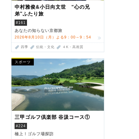
中村雅俊&小日向文世 “心の兄
弟”ふたり旅
#161
あなたの知らない京都旅
2026年8月10日（月）よる9：00～9：54
四季
伝統・文化
４K・高画質
スポーツ
三甲ゴルフ倶楽部 谷汲コース①
#224
極上！ゴルフ場探訪