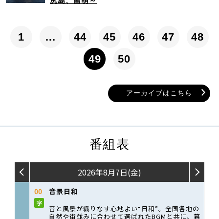
尻島、留萌～
1
…
44
45
46
47
48
49
50
アーカイブはこちら
番組表