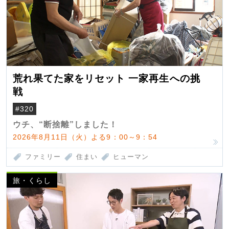
荒れ果てた家をリセット 一家再生への挑
戦
#320
ウチ、“断捨離”しました！
2026年8月11日（火）よる9：00～9：54
ファミリー
住まい
ヒューマン
旅・くらし