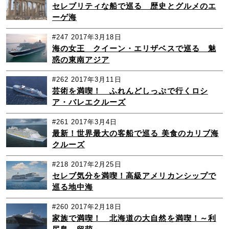
セレブリティな船で巡る 歴史とグルメのエ
ーゲ海
#247
2017年3月18日
海の女王 クイーン・エリザベスで巡る 魅
惑の東南アジア
#262
2017年3月11日
芸術を満喫！ ふれんどしっぷで行くロシ
ア・バレエクルーズ
#261
2017年3月4日
最新！世界最大の客船で巡る 美食のカリブ海
クルーズ
#218
2017年2月25日
セレブ気分を満喫！高級アメリカンシップで
巡る地中海
#260
2017年2月18日
家族で満喫！ 北海道の大自然を満喫！～利