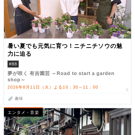
暑い夏でも元気に育つ！ニチニチソウの魅
力に迫る
#88
夢が咲く 有吉園芸 ～Road to start a garden
shop～
2026年8月11日（火）よる10：30～11：00
趣味
エンタメ・音楽