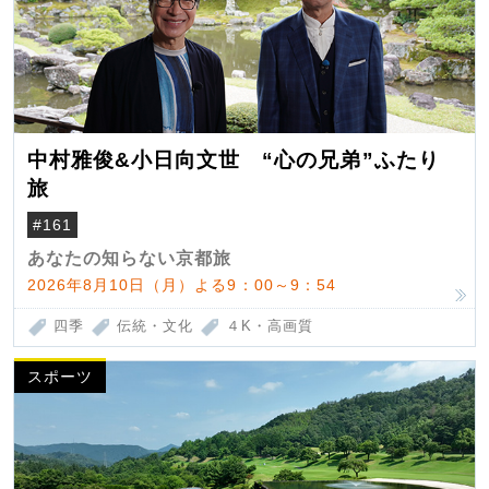
中村雅俊&小日向文世 “心の兄弟”ふたり
旅
#161
あなたの知らない京都旅
2026年8月10日（月）よる9：00～9：54
四季
伝統・文化
４K・高画質
スポーツ