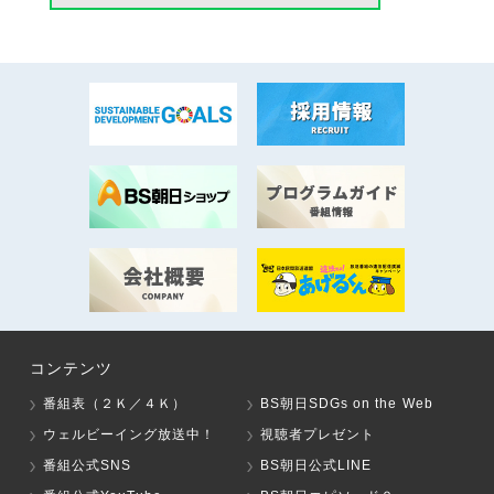
コンテンツ
番組表（２Ｋ／４Ｋ）
BS朝日SDGs on the Web
ウェルビーイング放送中！
視聴者プレゼント
番組公式SNS
BS朝日公式LINE