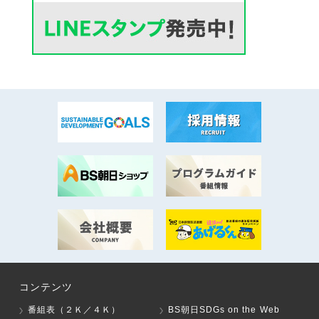
コンテンツ
番組表（２Ｋ／４Ｋ）
BS朝日SDGs on the Web