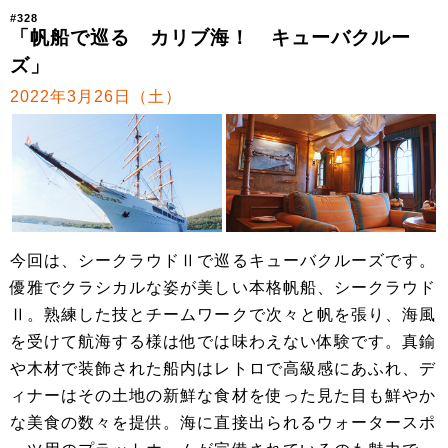
#328
「帆船で巡る カリブ海！ キューバクルー
ズ」
2022年3月26日（土）
今回は、シークラウドⅡで巡るキューバクルーズです。
優雅でクラシカルな姿が美しい本格帆船、シークラウド
Ⅱ。熟練した技とチームワークで次々と帆を張り、海風
を受けて航海する様は他では味わえない体験です。真鍮
や木材で装飾された船内はレトロで高級感にあふれ、デ
ィナーはその土地の新鮮な食材を使った見た目も鮮やか
な美食の数々を提供。海に直接出られるウォータースポ