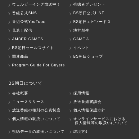
ウェルビーイング放送中！
視聴者プレゼント
番組公式SNS
BS朝日公式LINE
番組公式YouTube
BS朝日エピソード０
見逃し配信
地方創生
AMBER GAMES
GAME A
BS朝日セールスサイト
イベント
関連商品
BS朝日ショップ
Program Guide For Buyers
BS朝日について
会社概要
採用情報
ニュースリリース
放送番組審議会
放送番組の種別の公表制度
個人情報保護方針
個人情報の取扱いについて
オンラインサービスにおける
個人情報等の取扱いについて
視聴データの取扱いについて
環境方針