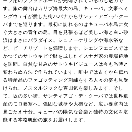
ーツ用のプラットホームが完備されているのも魅力で
す。旅の舞台はカリブ海最大の島、キューバ。文豪ヘミ
ングウェイが愛した街ハバナからサンティアゴ･デ･クー
バまでを巡ります。最初に訪れるのはキューバ本島に次
ぐ大きさの青年の島。目を見張るほど美しい海と白い砂
浜はまさにパラダイス。シュノーケリングや海水浴な
ど、ビーチリゾートを満喫します。シエンフエゴスでは
かつてのサトウキビで財を成したイスナガ家の農場跡地
を訪問。自然な甘みのサトウキビジュースは今も当時と
変わらぬ方法で作られています。町中では古くから伝わ
る特産品のファゴッティング刺繍をする人々の姿も見受
けられ、ノスタルジックな雰囲気を楽しみます。そし
て、坂の多い街、サンティアゴ・デ・クーバでは世界遺
産のモロ要塞へ。強固な城壁や大砲など、広い要塞内は
見ごたえ十分。キューバの陽気な音楽と独特の文化を堪
能する本格帆船の旅をお届けします。