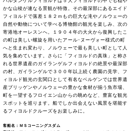
ハルダンゲルフィヨルドは５大フィヨルドの中でも穏や
かな山稜が連なる景観が特徴。その最深部にあるエイド
フィヨルドで落差１８２ｍもの巨大な滝やノルウェーの
自然や動物について学べる博物館の観光を楽しみ、次の
寄港地オーレスンへ。１９０４年の大火から復興したこ
の町は美しい螺旋を用いたアール･ヌーヴォー様式の町
へと生まれ変わり、ノルウェーで最も美しい町として人
気を集めています。さらに「フィヨルドの真珠」と称さ
れる世界遺産のガイランゲルフィヨルドの絶景や最深部
の村、ガイランゲルで３００年以上続く農園の見学、フ
ィヨルド観光の玄関口として有名なベルゲンでは世界遺
産ブリッゲンやノルウェーの豊かな食材が揃う魚市場、
町を一望するフロイエン山からの眺めなど、豊富な観光
スポットを巡ります。船でしか出会えない風景を堪能す
るフィヨルドクルーズをお楽しみに。
客船名：ＭＳコーニングスダム