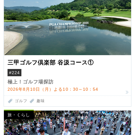
三甲ゴルフ倶楽部 谷汲コース①
#224
極上！ゴルフ場探訪
2026年8月10日（月）よる10：30～10：54
ゴルフ
趣味
旅・くらし