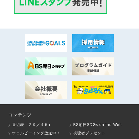
コンテンツ
番組表（２Ｋ／４Ｋ）
BS朝日SDGs on the Web
ウェルビーイング放送中！
視聴者プレゼント