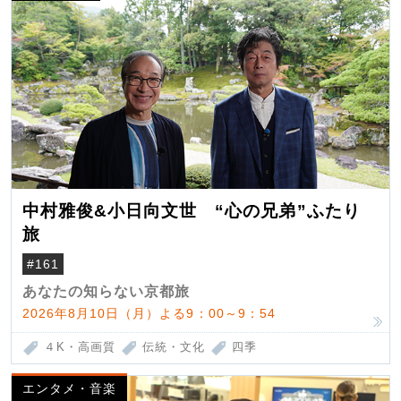
中村雅俊&小日向文世 “心の兄弟”ふたり
旅
#161
あなたの知らない京都旅
2026年8月10日（月）よる9：00～9：54
４K・高画質
伝統・文化
四季
エンタメ・音楽