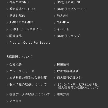
番組公式SNS
BS朝日公式LINE
番組公式YouTube
BS朝日エピソード０
見逃し配信
地方創生
AMBER GAMES
GAME A
BS朝日セールスサイト
イベント
関連商品
BS朝日ショップ
Program Guide For Buyers
BS朝日について
会社概要
採用情報
ニュースリリース
放送番組審議会
放送番組の種別の公表制度
個人情報保護方針
個人情報の取扱いについて
オンラインサービスにおける
個人情報等の取扱いについて
視聴データの取扱いについて
環境方針
アクセス