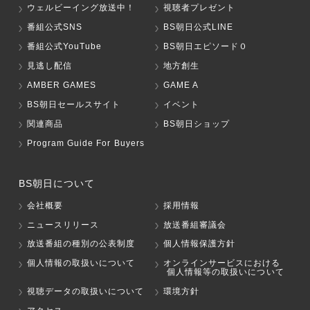
ウェルビーイング放送中！
視聴者プレゼント
番組公式SNS
BS朝日公式LINE
番組公式YouTube
BS朝日エピソード０
見逃し配信
地方創生
AMBER GAMES
GAME A
BS朝日セールスサイト
イベント
関連商品
BS朝日ショップ
Program Guide For Buyers
BS朝日について
会社概要
採用情報
ニュースリリース
放送番組審議会
放送番組の種別の公表制度
個人情報保護方針
個人情報の取扱いについて
オンラインサービスにおける
個人情報等の取扱いについて
視聴データの取扱いについて
環境方針