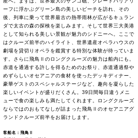
産へ。まずは、世界最大のサンゴ礁、グレートバリアリ
ーフに浮かぶグリーン島の美しいビーチを訪れ、その
後、列車に乗って世界最古の熱帯雨林が広がるキュラン
ダで太古の森の探検を楽しみます。そして世界三大美港
として知られる美しい景観が魅力のシドニーへ。ここで
はクルーズ前半のハイライト、世界遺産オペラハウスの
劇場を貸切りオペラを鑑賞する特別な体験が待っていま
す。さらに飛鳥Ⅱのロングクルーズの魅力は船内にも。
赤道を通過する許しを得るためのお祭り、赤道通過祭や
めずらしいオセアニアの食材を使ったデッキディナー、
豪華ゲストのスペシャルステージなど、趣向を凝らした
楽しいイベントが盛りだくさん。39日間毎日違うメニ
ューで食の楽しみも満たしてくれます。ロングクルーズ
ならではのおもてなしが詰まった飛鳥Ⅱのオセアニアグ
ランドクルーズ前半をお届けします。
客船名：飛鳥Ⅱ