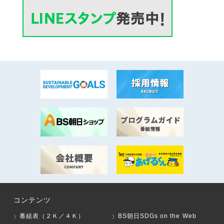
コンテンツ
番組表（２Ｋ／４Ｋ）
BS朝日SDGs on the Web