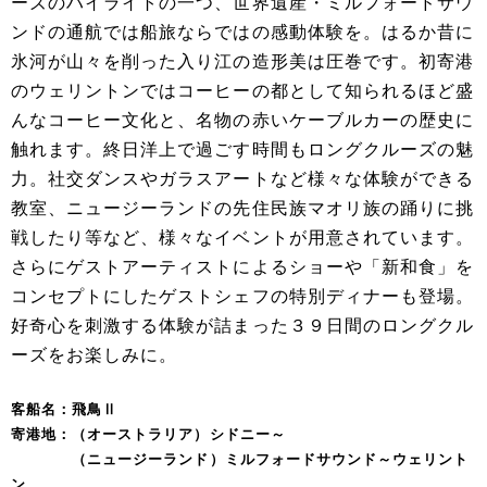
ーズのハイライトの一つ、世界遺産・ミルフォードサウ
ンドの通航では船旅ならではの感動体験を。はるか昔に
氷河が山々を削った入り江の造形美は圧巻です。初寄港
のウェリントンではコーヒーの都として知られるほど盛
んなコーヒー文化と、名物の赤いケーブルカーの歴史に
触れます。終日洋上で過ごす時間もロングクルーズの魅
力。社交ダンスやガラスアートなど様々な体験ができる
教室、ニュージーランドの先住民族マオリ族の踊りに挑
戦したり等など、様々なイベントが用意されています。
さらにゲストアーティストによるショーや「新和食」を
コンセプトにしたゲストシェフの特別ディナーも登場。
好奇心を刺激する体験が詰まった３９日間のロングクル
ーズをお楽しみに。
客船名：飛鳥Ⅱ
寄港地：（オーストラリア）シドニー～
（ニュージーランド）ミルフォードサウンド～ウェリント
ン