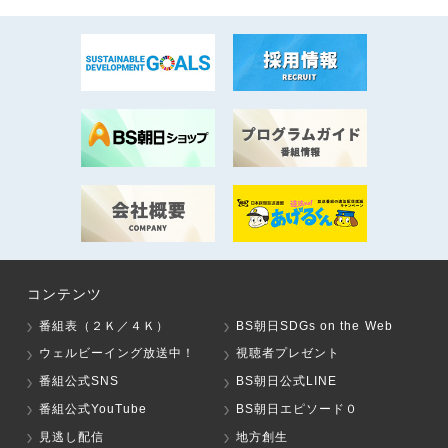
コンテンツ
番組表（２Ｋ／４Ｋ）
BS朝日SDGs on the Web
ウェルビーイング放送中！
視聴者プレゼント
番組公式SNS
BS朝日公式LINE
番組公式YouTube
BS朝日エピソード０
見逃し配信
地方創生