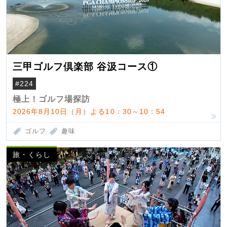
三甲ゴルフ倶楽部 谷汲コース①
#224
極上！ゴルフ場探訪
2026年8月10日（月）よる10：30～10：54
ゴルフ
趣味
旅・くらし