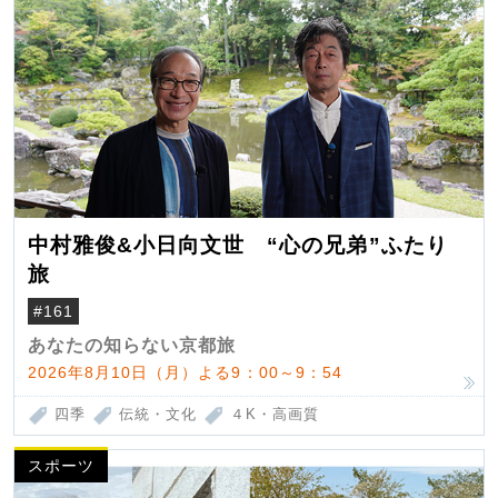
中村雅俊&小日向文世 “心の兄弟”ふたり
旅
#161
あなたの知らない京都旅
2026年8月10日（月）よる9：00～9：54
四季
伝統・文化
４K・高画質
スポーツ