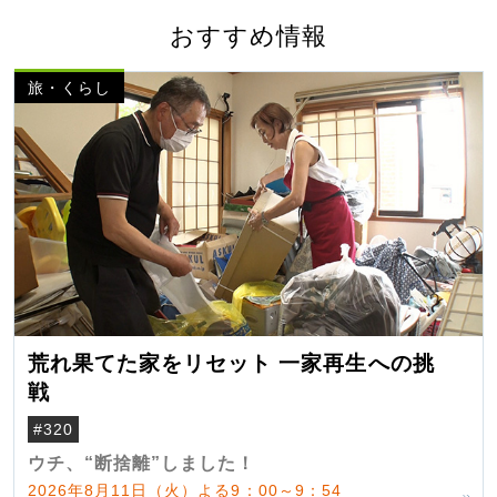
おすすめ情報
旅・くらし
荒れ果てた家をリセット 一家再生への挑
戦
#320
ウチ、“断捨離”しました！
2026年8月11日（火）よる9：00～9：54