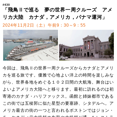
#430
「飛鳥Ⅱで巡る 夢の世界一周クルーズ アメ
リカ大陸 カナダ，アメリカ，パナマ運河」
2024年11月2日（土）午前9：30～9：55
今回は、飛鳥Ⅱの世界一周クルーズからカナダとアメリ
カを巡る旅です。優雅で心地よい洋上の時間を楽しみな
がら、世界各地をめぐる１０２日間の大航海。舞台はい
よいよアメリカ大陸へと移ります。最初に訪れるのは初
寄港のカナダ・ハリファックス。函館と姉妹都市である
この街では五稜郭に似た星型の要塞跡、シタデルへ。ア
メリカ最古の街の一つと言われるボストンではジョン・