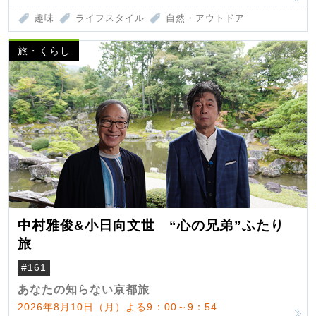
趣味
ライフスタイル
自然・アウトドア
旅・くらし
中村雅俊&小日向文世 “心の兄弟”ふたり
旅
#161
あなたの知らない京都旅
2026年8月10日（月）よる9：00～9：54