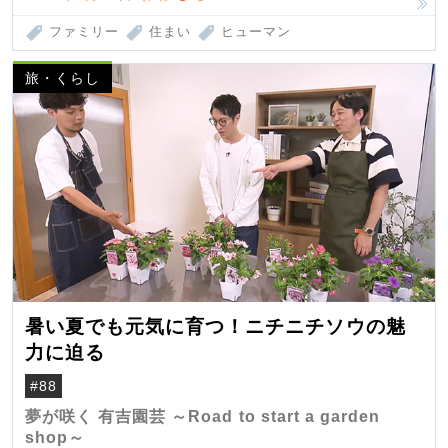
ファミリー
住まい
ヒューマン
旅・くらし
暑い夏でも元気に育つ！ニチニチソウの魅
力に迫る
#88
夢が咲く 有吉園芸 ～Road to start a garden
shop～