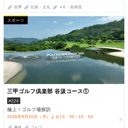
四季
伝統・文化
４K・高画質
スポーツ
三甲ゴルフ倶楽部 谷汲コース①
#224
極上！ゴルフ場探訪
2026年8月10日（月）よる10：30～10：54
趣味
ゴルフ