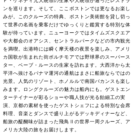
Ｆ・ケネディ元大統領の生家や大統領が通ったレストラ
ンを巡ります。そして、ここボストンでは更なるお楽し
みが。このクルーズの特典、ボストン美術館を貸し切っ
て世界の名画を乗客だけでゆっくりと鑑賞する特別な体
験が待っています。ニューヨークではタイムズスクエア
や大都会のオアシス、セントラルパークなどの市内観光
を満喫。出港時には瞬く摩天楼の夜景を楽しみ、アメリ
カ国歌が生まれた街ボルチモアでは野球界のスーパース
ター、ベーブ・ルースの生家を訪れます。大西洋から太
平洋へ抜けるパナマ運河の通航はまさに船旅ならではの
光景。人気のリゾート、ホノルルで南国バカンスも楽し
みます。ロングクルーズの魅力は船内にも。ゲストエン
ターテイナーが彩るショーや職人技が光る飴細工の実
演、京都の素材を使ったゲストシェフによる特別な会席
料理、音楽とダンスで盛り上がるデッキディナーなど、
船旅の醍醐味が詰まった飛鳥Ⅱの世界一周クルーズ、ア
メリカ大陸の旅をお届けします。