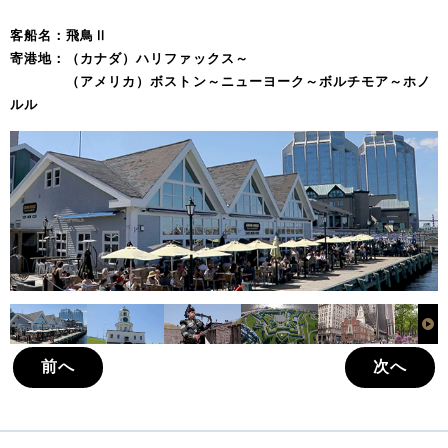
客船名：飛鳥Ⅱ
寄港地：（カナダ）ハリファックス～
（アメリカ）ボストン～ニューヨーク～ボルチモア～ホノ
ルル
前へ
次へ