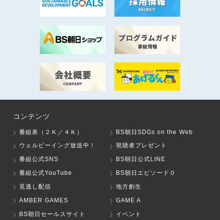
コンテンツ
番組表（２Ｋ／４Ｋ）
BS朝日SDGs on the Web
ウェルビーイング放送中！
視聴者プレゼント
番組公式SNS
BS朝日公式LINE
番組公式YouTube
BS朝日エピソード０
見逃し配信
地方創生
AMBER GAMES
GAME A
BS朝日セールスサイト
イベント