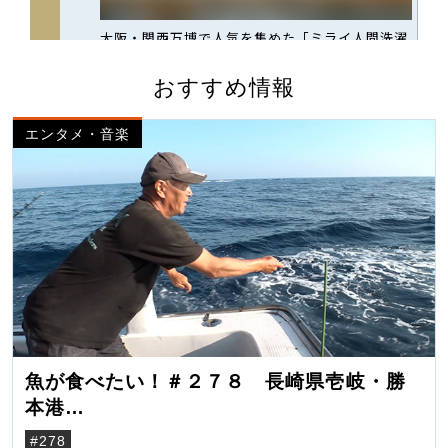
おすすめ情報
エンタメ・音楽
魚が食べたい！＃２７８ 長崎県壱岐・勝
本港
（クロマグロ）
#278