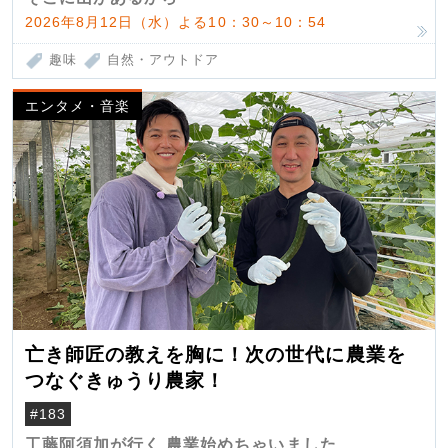
2026年8月12日（水）よる10：30～10：54
趣味
自然・アウトドア
エンタメ・音楽
亡き師匠の教えを胸に！次の世代に農業を
つなぐきゅうり農家！
#183
工藤阿須加が行く 農業始めちゃいました