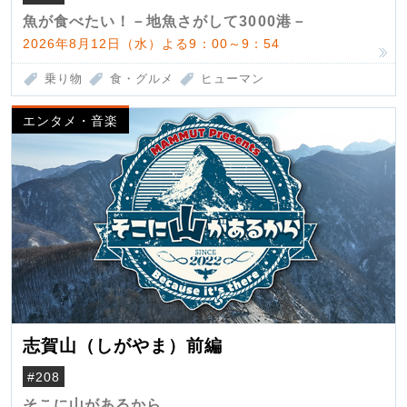
魚が食べたい！－地魚さがして3000港－
2026年8月12日（水）よる9：00～9：54
乗り物
食・グルメ
ヒューマン
エンタメ・音楽
志賀山（しがやま）前編
#208
そこに山があるから