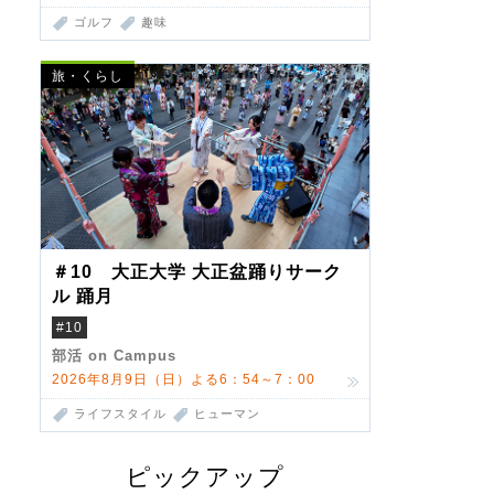
ゴルフ
趣味
旅・くらし
＃10 大正大学 大正盆踊りサーク
ル 踊月
#10
部活 on Campus
2026年8月9日（日）よる6：54～7：00
ライフスタイル
ヒューマン
ピックアップ