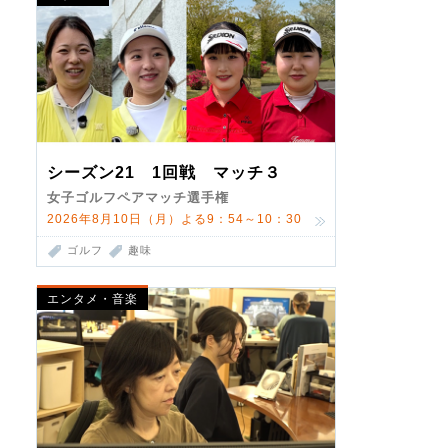
シーズン21 1回戦 マッチ３
女子ゴルフペアマッチ選手権
2026年8月10日（月）よる9：54～10：30
ゴルフ
趣味
エンタメ・音楽