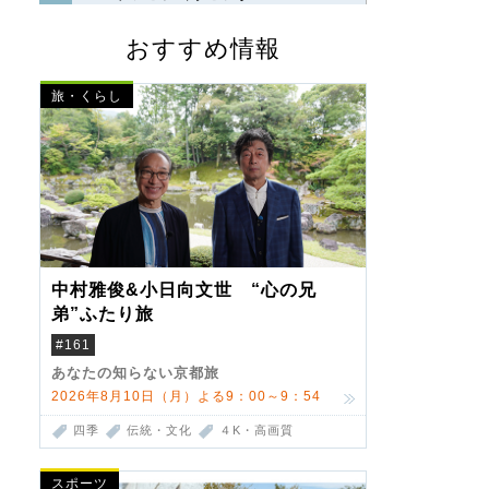
おすすめ情報
旅・くらし
中村雅俊&小日向文世 “心の兄
弟”ふたり旅
#161
あなたの知らない京都旅
2026年8月10日（月）よる9：00～9：54
四季
伝統・文化
４K・高画質
スポーツ