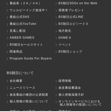
番組表（２Ｋ／４Ｋ）
BS朝日SDGs on the Web
ウェルビーイング放送中！
視聴者プレゼント
番組公式SNS
BS朝日公式LINE
番組公式YouTube
BS朝日エピソード０
見逃し配信
地方創生
AMBER GAMES
GAME A
BS朝日セールスサイト
イベント
関連商品
BS朝日ショップ
Program Guide For Buyers
BS朝日について
会社概要
採用情報
ニュースリリース
放送番組審議会
放送番組の種別の公表制度
個人情報保護方針
個人情報の取扱いについて
オンラインサービスにおける
個人情報等の取扱いについて