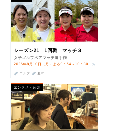
シーズン21 1回戦 マッチ３
女子ゴルフペアマッチ選手権
2026年8月10日（月）よる9：54～10：30
ゴルフ
趣味
エンタメ・音楽