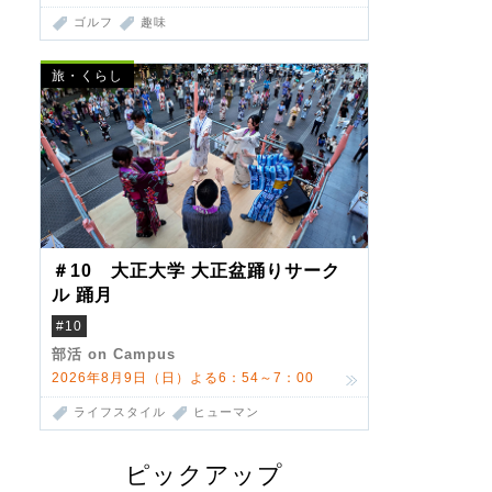
ゴルフ
趣味
旅・くらし
＃10 大正大学 大正盆踊りサーク
ル 踊月
#10
部活 on Campus
2026年8月9日（日）よる6：54～7：00
ライフスタイル
ヒューマン
ピックアップ