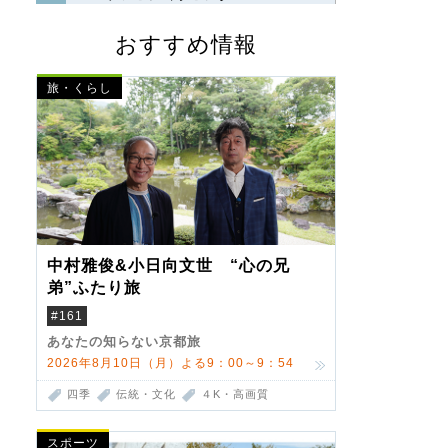
おすすめ情報
旅・くらし
中村雅俊&小日向文世 “心の兄
弟”ふたり旅
#161
あなたの知らない京都旅
2026年8月10日（月）よる9：00～9：54
四季
伝統・文化
４K・高画質
スポーツ