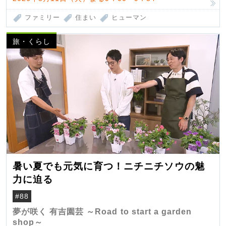
ファミリー
住まい
ヒューマン
旅・くらし
暑い夏でも元気に育つ！ニチニチソウの魅
力に迫る
#88
夢が咲く 有吉園芸 ～Road to start a garden
shop～