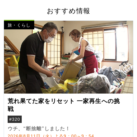
おすすめ情報
旅・くらし
荒れ果てた家をリセット 一家再生への挑
戦
#320
ウチ、“断捨離”しました！
2026年8月11日（火）よる9：00～9：54