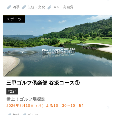
四季
伝統・文化
４K・高画質
スポーツ
三甲ゴルフ倶楽部 谷汲コース①
#224
極上！ゴルフ場探訪
2026年8月10日（月）よる10：30～10：54