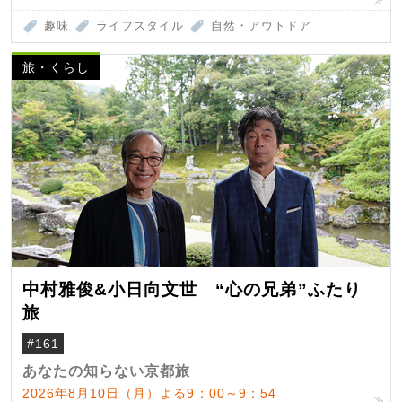
趣味
ライフスタイル
自然・アウトドア
旅・くらし
中村雅俊&小日向文世 “心の兄弟”ふたり
旅
#161
あなたの知らない京都旅
2026年8月10日（月）よる9：00～9：54