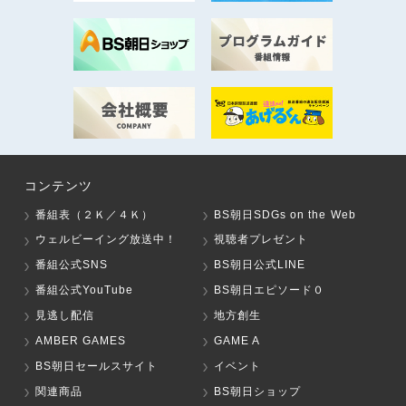
コンテンツ
番組表（２Ｋ／４Ｋ）
BS朝日SDGs on the Web
ウェルビーイング放送中！
視聴者プレゼント
番組公式SNS
BS朝日公式LINE
番組公式YouTube
BS朝日エピソード０
見逃し配信
地方創生
AMBER GAMES
GAME A
BS朝日セールスサイト
イベント
関連商品
BS朝日ショップ