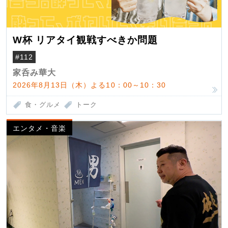
W杯 リアタイ観戦すべきか問題
#112
家呑み華大
2026年8月13日（木）よる10：00～10：30
食・グルメ
トーク
エンタメ・音楽