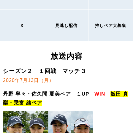
X
見逃し配信
推しペア大募集
放送内容
シーズン２ １回戦 マッチ３
2020年7月13日（月）
丹野 寧々・佐久間 夏美ペア １UP
WIN
飯田 真
梨・乗富 結ペア