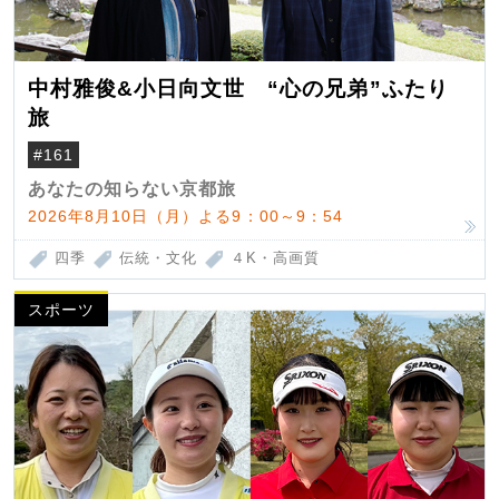
中村雅俊&小日向文世 “心の兄弟”ふたり
旅
#161
あなたの知らない京都旅
2026年8月10日（月）よる9：00～9：54
四季
伝統・文化
４K・高画質
スポーツ