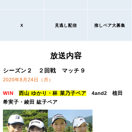
X
見逃し配信
推しペア大募集
放送内容
シーズン２ ２回戦 マッチ９
2020年8月24日（月）
WIN
西山 ゆかり・林 菜乃子ペア
4and2 植田
希実子・綾田 紘子ペア