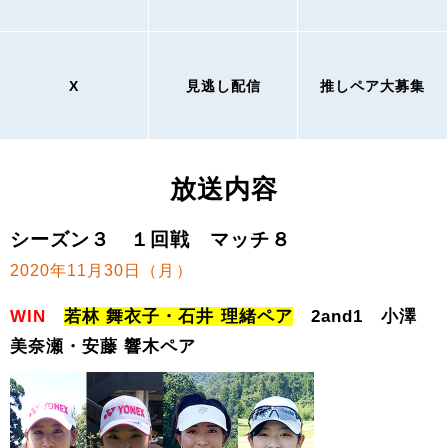
X
見逃し配信
推しペア大募集
放送内容
シーズン３ １回戦 マッチ８
2020年11月30日（月）
WIN
若林 舞衣子・石井 理緒ペア
2and1 小澤
美奈瀬・安藤 響木ペア