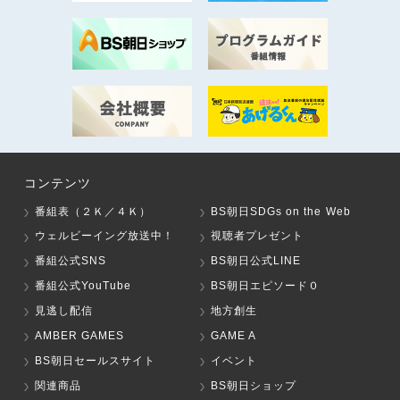
コンテンツ
番組表（２Ｋ／４Ｋ）
BS朝日SDGs on the Web
ウェルビーイング放送中！
視聴者プレゼント
番組公式SNS
BS朝日公式LINE
番組公式YouTube
BS朝日エピソード０
見逃し配信
地方創生
AMBER GAMES
GAME A
BS朝日セールスサイト
イベント
関連商品
BS朝日ショップ