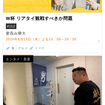
W杯 リアタイ観戦すべきか問題
#112
家呑み華大
2026年8月13日（木）よる10：00～10：30
食・グルメ
トーク
エンタメ・音楽