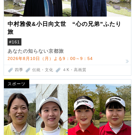
中村雅俊&小日向文世 “心の兄弟”ふたり
旅
#161
あなたの知らない京都旅
2026年8月10日（月）よる9：00～9：54
四季
伝統・文化
４K・高画質
スポーツ