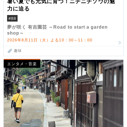
暑い夏でも元気に育つ！ニチニチソウの魅
力に迫る
#88
夢が咲く 有吉園芸 ～Road to start a garden
shop～
2026年8月11日（火）よる10：30～11：00
趣味
エンタメ・音楽