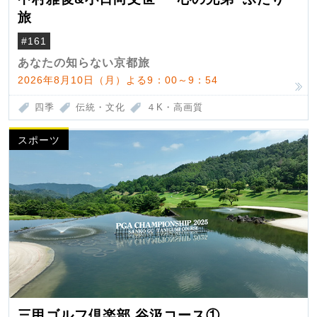
旅
#161
あなたの知らない京都旅
2026年8月10日（月）よる9：00～9：54
四季
伝統・文化
４K・高画質
スポーツ
三甲ゴルフ倶楽部 谷汲コース①