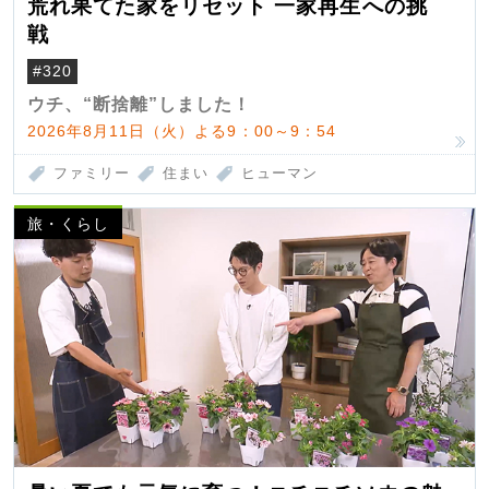
荒れ果てた家をリセット 一家再生への挑
戦
#320
ウチ、“断捨離”しました！
2026年8月11日（火）よる9：00～9：54
ファミリー
住まい
ヒューマン
旅・くらし