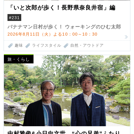
「いと次郎が歩く！長野県奈良井宿」編
#231
バナナマン日村が歩く！ ウォーキングのひむ太郎
2026年8月11日（火）よる10：00～10：30
趣味
ライフスタイル
自然・アウトドア
旅・くらし
中村雅俊&小日向文世 “心の兄弟”ふたり