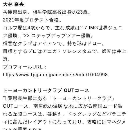
大林 奈央
兵庫県出身、相生学院高校出身の23歳。
2021年度プロテスト合格。
ゴルフ歴は4歳からで、主な成績は’17 IMG世界ジュニ
ア優勝、’22 ステップアップツアー優勝。
得意なクラブはアイアンで、持ち球はドロー。
目標とするプロはアニカ・ソレンスタムで、師匠は井上
透。
プロフィールURL：
https://www.lpga.or.jp/members/info/1004998
トーヨーカントリークラブ OUTコース
千葉県長生郡にある「トーヨーカントリークラブ」
OUTコース。南房総の温暖な地に広がる南国ムード溢
れる丘陵コースは、谷越え、ドッグレッグなどバラエテ
ィに富んだレイアウトになっており、攻略にはマネジメ
ントが重要となる。