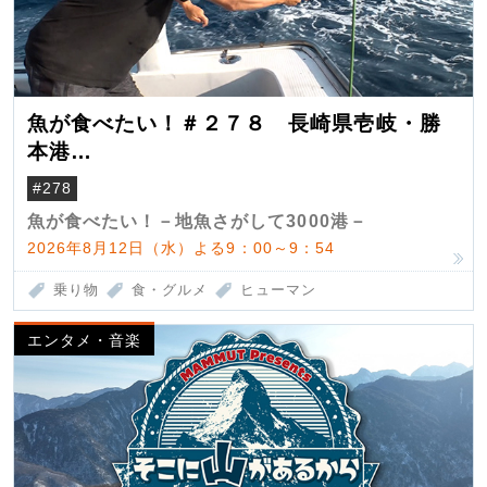
魚が食べたい！＃２７８ 長崎県壱岐・勝
本港
（クロマグロ）
#278
魚が食べたい！－地魚さがして3000港－
2026年8月12日（水）よる9：00～9：54
乗り物
食・グルメ
ヒューマン
エンタメ・音楽