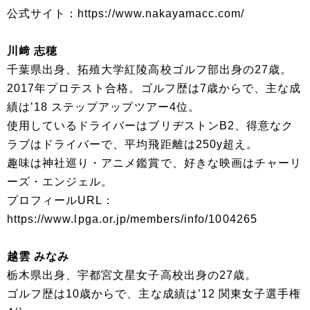
公式サイト：https://www.nakayamacc.com/
川﨑 志穂
千葉県出身、拓殖大学紅陵高校ゴルフ部出身の27歳。
2017年プロテスト合格。ゴルフ歴は7歳からで、主な成
績は’18 ステップアップツアー4位。
使用しているドライバーはブリヂストンB2、得意なク
ラブはドライバーで、平均飛距離は250y超え。
趣味は神社巡り・アニメ鑑賞で、好きな映画はチャーリ
ーズ・エンジェル。
プロフィールURL：
https://www.lpga.or.jp/members/info/1004265
越雲 みなみ
栃木県出身、宇都宮文星女子高校出身の27歳。
ゴルフ歴は10歳からで、主な成績は’12 関東女子選手権