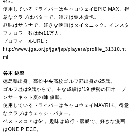
4位。
使用しているドライバーはキャロウェイEPIC MAX、得
意なクラブはパターで、師匠は鈴木貴也。
趣味はサウナで、好きな映画はタイタニック。インスタ
フォロワー数は約11万人。
プロフィールURL：
http://www.jga.or.jp/jga/jsp/players/profile_31310.ht
ml
谷本 純菜
徳島県出身、高松中央高校ゴルフ部出身の25歳。
ゴルフ歴は9歳からで、主な成績は’19 伊勢の国オープ
ンサーキット夏の陣 優勝。
使用しているドライバーはキャロウェイMAVRIK、得意
なクラブはウェッジ・パター。
ベストスコアは64。趣味は旅行・競艇で、好きな漫画
はONE PIECE。