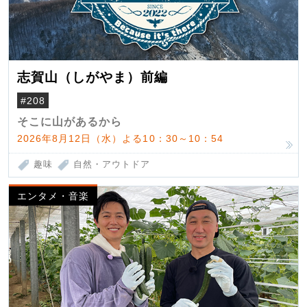
志賀山（しがやま）前編
#208
そこに山があるから
2026年8月12日（水）よる10：30～10：54
趣味
自然・アウトドア
エンタメ・音楽