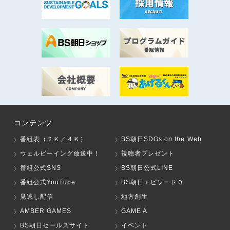
コンテンツ
番組表（２Ｋ／４Ｋ）
BS朝日SDGs on the Web
ウェルビーイング放送中！
視聴者プレゼント
番組公式SNS
BS朝日公式LINE
番組公式YouTube
BS朝日エピソード０
見逃し配信
地方創生
AMBER GAMES
GAME A
BS朝日セールスサイト
イベント