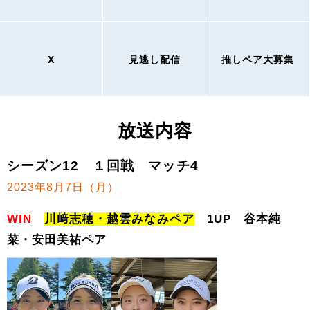
X
見逃し配信
推しペア大募集
放送内容
シーズン12 １回戦 マッチ4
2023年8月7日（月）
WIN
川﨑志穂・越雲みなみペア
1UP 谷本純
菜・安田美祐ペア